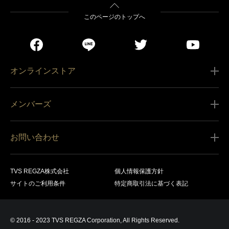
このページのトップへ
オンラインストア
ご利用ガイド
メンバーズ
販売条件
新規会員登録
特定商取引法に基づく表記
お問い合わせ
会員規約
商品の配送（お届け）
レグザ オンラインストアに関するお問い合わせ
サービス内容
営業日カレンダー
TVS REGZA株式会社
個人情報保護方針
レグザ メンバーズに関するお問い合わせ
商品登録
サイトのご利用条件
特定商取引法に基づく表記
お支払いについて
製品に関するサポート情報・お問い合わせ
キャンセル・返品交換等
© 2016 - 2023 TVS REGZA Corporation, All Rights Reserved.