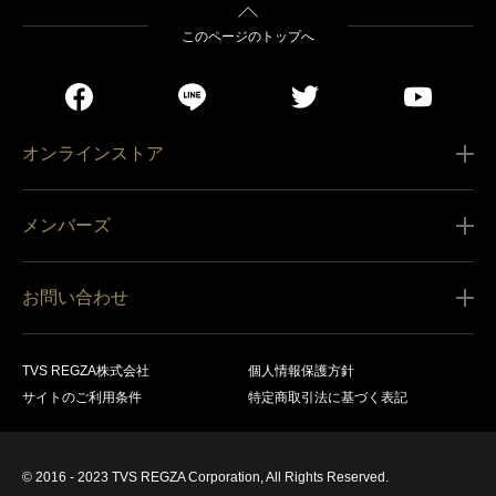
このページのトップへ
オンラインストア
ご利用ガイド
メンバーズ
販売条件
新規会員登録
特定商取引法に基づく表記
お問い合わせ
会員規約
商品の配送（お届け）
レグザ オンラインストアに関するお問い合わせ
サービス内容
営業日カレンダー
TVS REGZA株式会社
個人情報保護方針
レグザ メンバーズに関するお問い合わせ
商品登録
サイトのご利用条件
特定商取引法に基づく表記
お支払いについて
製品に関するサポート情報・お問い合わせ
キャンセル・返品交換等
© 2016 - 2023 TVS REGZA Corporation, All Rights Reserved.