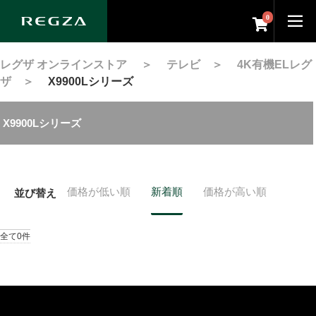
0
レグザ オンラインストア
＞
テレビ
＞
4K有機ELレグ
ザ
＞
X9900Lシリーズ
X9900Lシリーズ
価格が低い順
新着順
価格が高い順
並び替え
全て0件