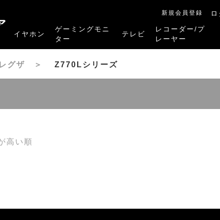
新規会員登録
ロ
ア
ゲーミングモニ
レコーダー/プ
イヤホン
テレビ
ター
レーヤー
RB-A1Sシリーズ
RM-27G5SR
RM-G245R
RM-G278R
RM-G277R
4K有機ELレグザ
4K Mini LED液晶レグザ
4K液晶レグザ
ハイビジョン液晶レグザ
リファービッシュ品
レグザタイムシフ
4Kレグザブルー
レグザブルーレイ
プレーヤー
晶レグザ
＞
Z770Lシリーズ
が高い順