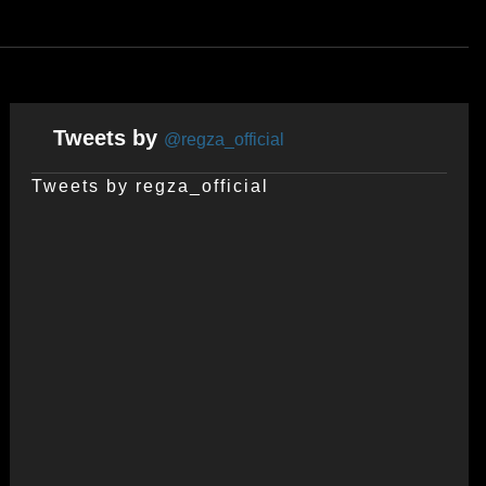
Tweets by
@regza_official
Tweets by regza_official