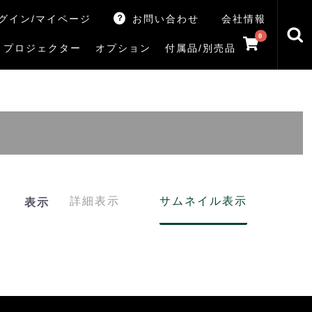
グイン/マイページ
お問い合わせ
会社情報
0
プロジェクター
オプション
付属品/別売品
トマシン
レイ
V5Rシリーズ
V7Rシリーズ
X770Sシリーズ
X9900Rシリーズ
X8900Rシリーズ
ZX3Sシリーズ
ZX2Sシリーズ
ZX1Sシリーズ
ZX1シリーズ
Z890Sシリーズ
Z770Sシリーズ
Z990Rシリーズ
Z970Rシリーズ
Z875R/Z870Rシリーズ
Z770Rシリーズ
M550Sシリーズ
E350Rシリーズ
Z670Rシリーズ
S25Tシリーズ
V35Tシリーズ
S25Sシリーズ
V35Sシリーズ
ハードディスク
サウンドシステム
リサイクル・引き取りサービス
イヤホンのみ
イヤホン充電器
テレビ付属品リモコン
レコーダー付属品リモコン
汎用リモコン
その他
TVS
詳細表示
サムネイル表示
表示