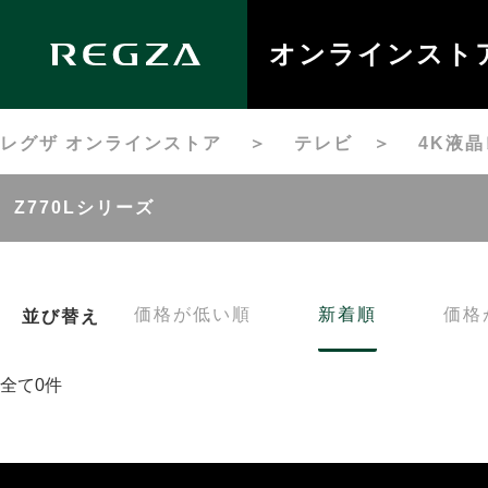
オンラインスト
レグザ オンラインストア
＞
テレビ
＞
4K液
Z770Lシリーズ
価格が低い順
新着順
価格
並び替え
全て0件