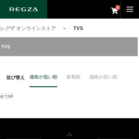
0
レグザ オンラインストア
＞
TVS
TVS
価格が低い順
新着順
価格が高い順
並び替え
全て0件