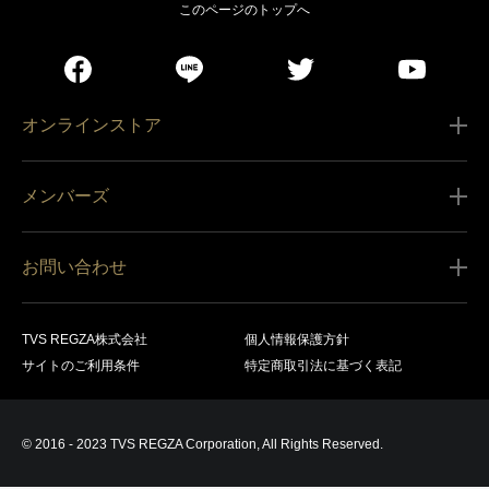
このページのトップへ
オンラインストア
ご利用ガイド
メンバーズ
販売条件
新規会員登録
特定商取引法に基づく表記
お問い合わせ
会員規約
商品の配送（お届け）
レグザ オンラインストアに関するお問い合わせ
サービス内容
営業日カレンダー
TVS REGZA株式会社
個人情報保護方針
レグザ メンバーズに関するお問い合わせ
商品登録
サイトのご利用条件
特定商取引法に基づく表記
お支払いについて
製品に関するサポート情報・お問い合わせ
キャンセル・返品交換等
© 2016 - 2023 TVS REGZA Corporation, All Rights Reserved.