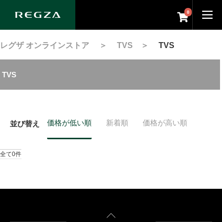
0
レグザ オンラインストア
＞
TVS
＞
TVS
TVS
価格が低い順
新着順
価格が高い順
並び替え
全て0件