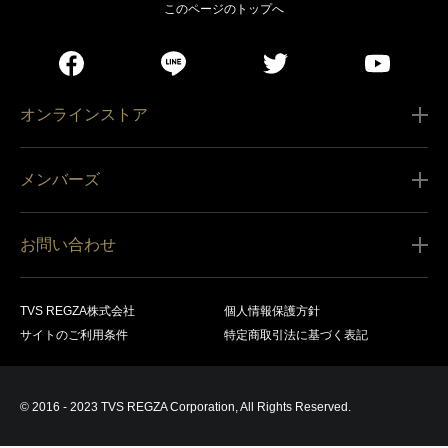
このページのトップへ
オンラインストア
ご利用ガイド
メンバーズ
販売条件
新規会員登録
特定商取引法に基づく表記
お問い合わせ
会員規約
商品の配送（お届け）
レグザ オンラインストアに関するお問い合わせ
サービス内容
営業日カレンダー
TVS REGZA株式会社
個人情報保護方針
レグザ メンバーズに関するお問い合わせ
商品登録
サイトのご利用条件
特定商取引法に基づく表記
お支払いについて
製品に関するサポート情報・お問い合わせ
キャンセル・返品交換等
© 2016 - 2023 TVS REGZA Corporation, All Rights Reserved.