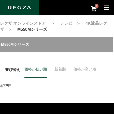
0
レグザ オンラインストア
＞
テレビ
＞
4K液晶レグ
ザ
＞
M550Mシリーズ
M550Mシリーズ
価格が低い順
新着順
価格が高い順
並び替え
全て0件