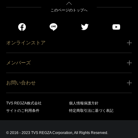
このページのトップへ
オンラインストア
ご利用ガイド
メンバーズ
販売条件
新規会員登録
特定商取引法に基づく表記
お問い合わせ
会員規約
商品の配送（お届け）
レグザ オンラインストアに関するお問い合わせ
サービス内容
営業日カレンダー
TVS REGZA株式会社
個人情報保護方針
レグザ メンバーズに関するお問い合わせ
商品登録
サイトのご利用条件
特定商取引法に基づく表記
お支払いについて
製品に関するサポート情報・お問い合わせ
キャンセル・返品交換等
© 2016 - 2023 TVS REGZA Corporation, All Rights Reserved.