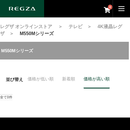
0
レグザ オンラインストア
＞
テレビ
＞
4K液晶レグ
ザ
＞
M550Mシリーズ
M550Mシリーズ
価格が低い順
新着順
価格が高い順
並び替え
全て0件