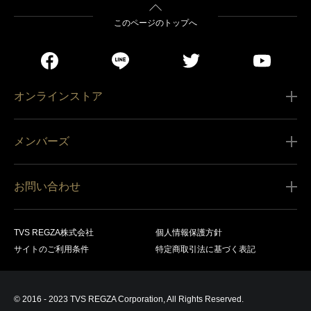
このページのトップへ
オンラインストア
ご利用ガイド
メンバーズ
販売条件
新規会員登録
特定商取引法に基づく表記
お問い合わせ
会員規約
商品の配送（お届け）
レグザ オンラインストアに関するお問い合わせ
サービス内容
営業日カレンダー
TVS REGZA株式会社
個人情報保護方針
レグザ メンバーズに関するお問い合わせ
商品登録
サイトのご利用条件
特定商取引法に基づく表記
お支払いについて
製品に関するサポート情報・お問い合わせ
キャンセル・返品交換等
© 2016 - 2023 TVS REGZA Corporation, All Rights Reserved.