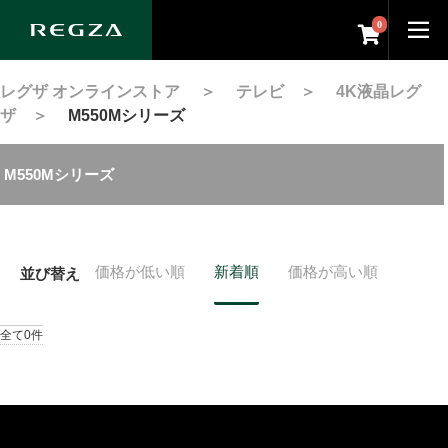
0
レグザ オンラインストア
＞
テレビ
＞
4K液晶レグ
ザ
＞
M550Mシリーズ
M550Mシリーズ
価格が低い順
新着順
価格が高い順
並び替え
全て0件