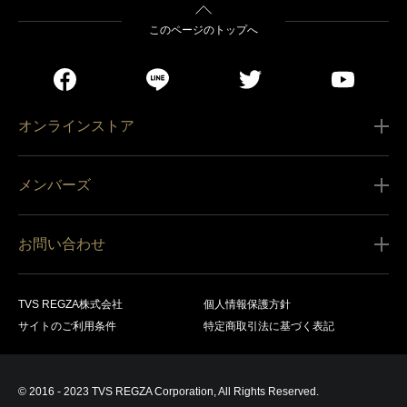
このページのトップへ
オンラインストア
ご利用ガイド
メンバーズ
販売条件
新規会員登録
特定商取引法に基づく表記
お問い合わせ
会員規約
商品の配送（お届け）
レグザ オンラインストアに関するお問い合わせ
サービス内容
営業日カレンダー
TVS REGZA株式会社
個人情報保護方針
レグザ メンバーズに関するお問い合わせ
商品登録
サイトのご利用条件
特定商取引法に基づく表記
お支払いについて
製品に関するサポート情報・お問い合わせ
キャンセル・返品交換等
© 2016 - 2023 TVS REGZA Corporation, All Rights Reserved.