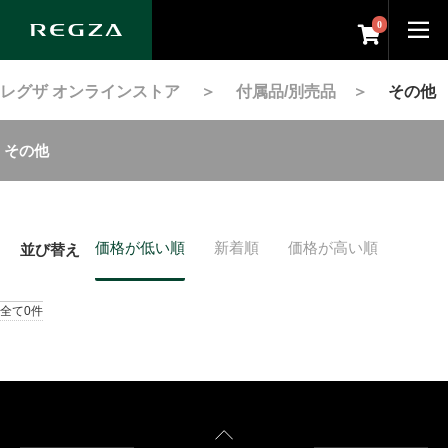
0
レグザ オンラインストア
＞
付属品/別売品
＞
その他
その他
価格が低い順
新着順
価格が高い順
並び替え
全て0件