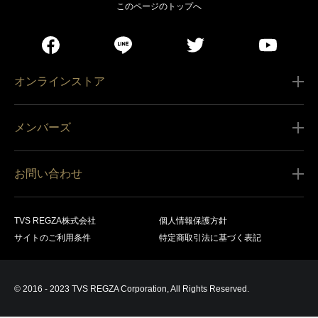
このページのトップへ
オンラインストア
ご利用ガイド
メンバーズ
販売条件
新規会員登録
特定商取引法に基づく表記
お問い合わせ
会員規約
商品の配送（お届け）
レグザ オンラインストアに関するお問い合わせ
サービス内容
営業日カレンダー
TVS REGZA株式会社
個人情報保護方針
レグザ メンバーズに関するお問い合わせ
商品登録
サイトのご利用条件
特定商取引法に基づく表記
お支払いについて
製品に関するサポート情報・お問い合わせ
キャンセル・返品交換等
© 2016 - 2023 TVS REGZA Corporation, All Rights Reserved.