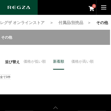
0
レグザ オンラインストア
＞
付属品/別売品
＞
その他
その他
価格が低い順
新着順
価格が高い順
並び替え
全て0件