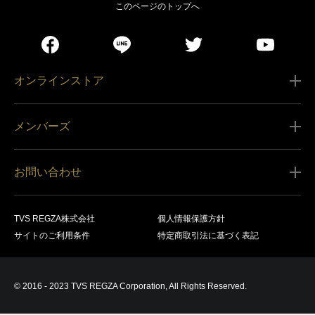
このページのトップへ
オンラインストア
ご利用ガイド
メンバーズ
販売条件
新規会員登録
特定商取引法に基づく表記
お問い合わせ
会員規約
商品の配送（お届け）
レグザ オンラインストアに関するお問い合わせ
サービス内容
営業日カレンダー
TVS REGZA株式会社
個人情報保護方針
レグザ メンバーズに関するお問い合わせ
商品登録
サイトのご利用条件
特定商取引法に基づく表記
お支払いについて
製品に関するサポート情報・お問い合わせ
キャンセル・返品交換等
© 2016 - 2023 TVS REGZA Corporation, All Rights Reserved.