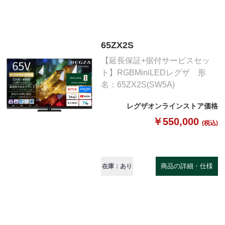
65ZX2S
【延長保証+据付サービスセッ
ト】RGBMiniLEDレグザ 形
名：65ZX2S(SW5A)
レグザオンラインストア価格
￥550,000
(税込)
商品の詳細・仕様
在庫：あり