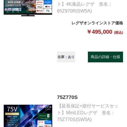
ト】4K液晶レグザ 形名：
65Z970R(SW5A)
レグザオンラインストア価格
￥495,000
(税込)
商品の詳細・仕様
在庫：あり
75Z770S
【延長保証+据付サービスセッ
ト】MiniLEDレグザ 形名：
75Z770S(SW5A)