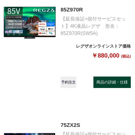
85Z970R
【延長保証+据付サービスセッ
ト】4K液晶レグザ 形名：
85Z970R(SW5A)
レグザオンラインストア価格
￥880,000
(税込)
商品の詳細・仕様
予約注文
75ZX2S
【延長保証+据付サービスセッ