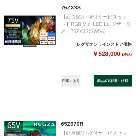
75ZX3S
【延長保証+据付サービスセッ
ト】RGB Mini LED Lレグザ 形
名：75ZX3S(SW5A)
レグザオンラインストア価格
￥528,000
(税込)
商品の詳細・仕様
在庫：あり
65Z970R
【延長保証+据付サービスセッ