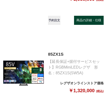
商品の詳細・仕様
予約注文
85ZX1S
【延長保証+据付サービスセッ
ト】RGBMiniLEDレグザ 形
名：85ZX1S(SW5A)
レグザオンラインストア価格
￥1,320,000
(税込)