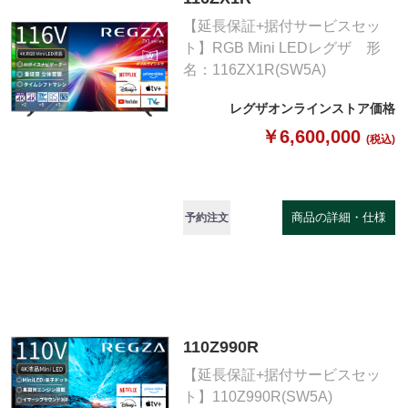
【延長保証+据付サービスセッ
ト】RGB Mini LEDレグザ 形
名：116ZX1R(SW5A)
レグザオンラインストア価格
￥6,600,000
(税込)
商品の詳細・仕様
予約注文
110Z990R
【延長保証+据付サービスセッ
ト】110Z990R(SW5A)