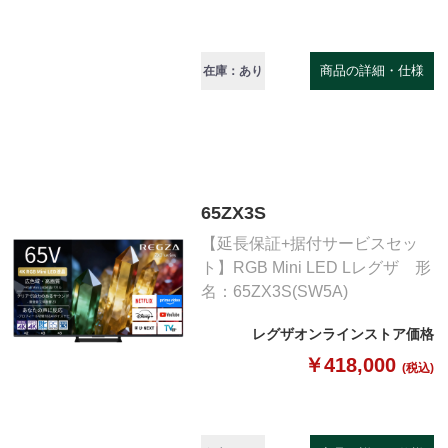
商品の詳細・仕様
在庫：あり
65ZX3S
【延長保証+据付サービスセッ
ト】RGB Mini LED Lレグザ 形
名：65ZX3S(SW5A)
レグザオンラインストア価格
￥418,000
(税込)