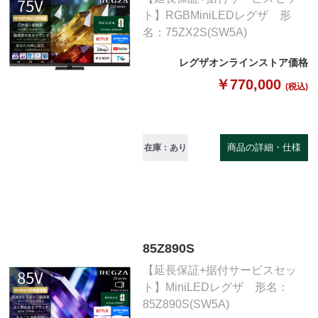
ト】RGBMiniLEDレグザ 形
名：75ZX2S(SW5A)
レグザオンラインストア価格
￥770,000
(税込)
商品の詳細・仕様
在庫：あり
85Z890S
【延長保証+据付サービスセッ
ト】MiniLEDレグザ 形名：
85Z890S(SW5A)