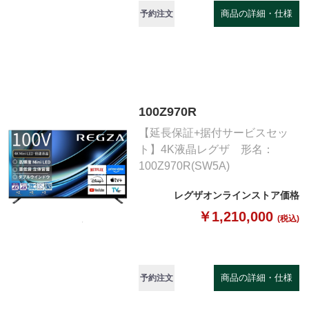
商品の詳細・仕様
予約注文
100Z970R
【延長保証+据付サービスセッ
ト】4K液晶レグザ 形名：
100Z970R(SW5A)
レグザオンラインストア価格
￥1,210,000
(税込)
商品の詳細・仕様
予約注文