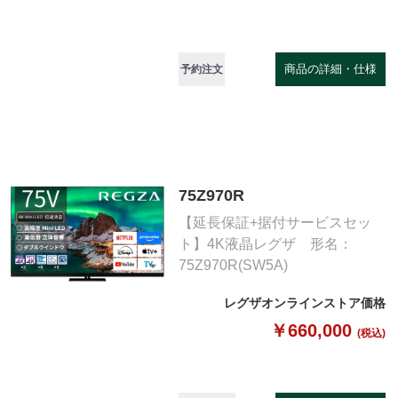
商品の詳細・仕様
予約注文
75Z970R
【延長保証+据付サービスセッ
ト】4K液晶レグザ 形名：
75Z970R(SW5A)
レグザオンラインストア価格
￥660,000
(税込)