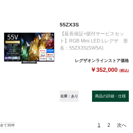
55ZX3S
【延長保証+据付サービスセッ
ト】RGB Mini LED Lレグザ 形
名：55ZX3S(SW5A)
レグザオンラインストア価格
￥352,000
(税込)
商品の詳細・仕様
在庫：あり
1
2
次へ
全て30件