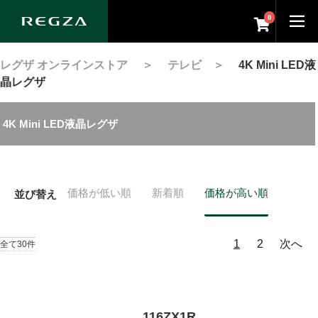
0
レグザ オンラインストア
＞
テレビ
＞
4K Mini LED液
晶レグザ
4K Mini LED液晶レグザ
価格が低い順
新着順
価格が高い順
並び替え
1
2
次へ
全て30件
116ZX1R