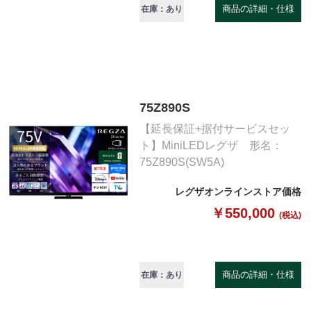
商品の詳細・仕様
在庫：あり
75Z890S
【延長保証+据付サービスセッ
ト】MiniLEDレグザ 形名：
75Z890S(SW5A)
レグザオンラインストア価格
￥550,000
(税込)
商品の詳細・仕様
在庫：あり