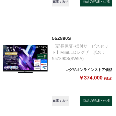
商品の詳細・仕様
在庫：あり
55Z890S
【延長保証+据付サービスセッ
ト】MiniLEDレグザ 形名：
55Z890S(SW5A)
レグザオンラインストア価格
￥374,000
(税込)
商品の詳細・仕様
在庫：あり