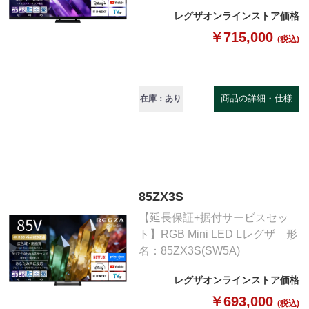
レグザオンラインストア価格
￥715,000
(税込)
商品の詳細・仕様
在庫：あり
85ZX3S
【延長保証+据付サービスセッ
ト】RGB Mini LED Lレグザ 形
名：85ZX3S(SW5A)
レグザオンラインストア価格
￥693,000
(税込)