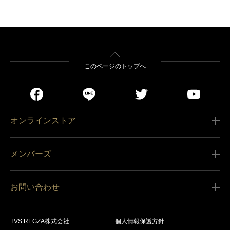
このページのトップへ
オンラインストア
ご利用ガイド
メンバーズ
販売条件
新規会員登録
特定商取引法に基づく表記
お問い合わせ
会員規約
商品の配送（お届け）
レグザ オンラインストアに関するお問い合わせ
サービス内容
営業日カレンダー
TVS REGZA株式会社
個人情報保護方針
レグザ メンバーズに関するお問い合わせ