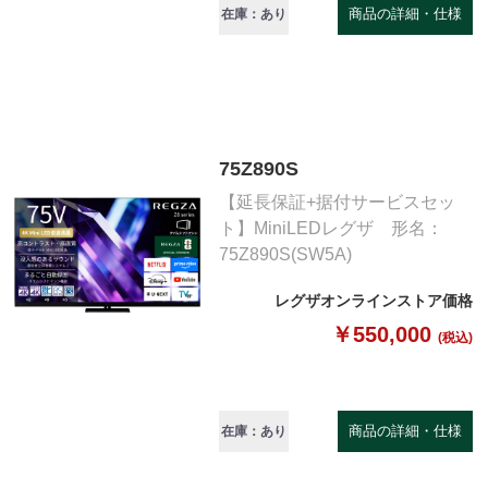
商品の詳細・仕様
在庫：あり
75Z890S
【延長保証+据付サービスセッ
ト】MiniLEDレグザ 形名：
75Z890S(SW5A)
レグザオンラインストア価格
￥550,000
(税込)
商品の詳細・仕様
在庫：あり