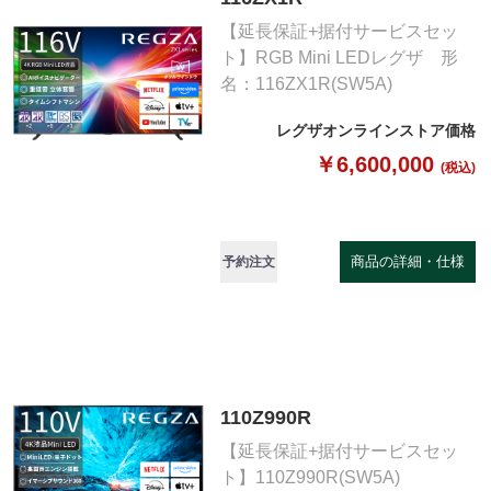
【延長保証+据付サービスセッ
ト】RGB Mini LEDレグザ 形
名：116ZX1R(SW5A)
レグザオンラインストア価格
￥6,600,000
(税込)
商品の詳細・仕様
予約注文
110Z990R
【延長保証+据付サービスセッ
ト】110Z990R(SW5A)