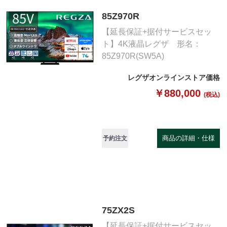
85Z970R
【延長保証+据付サービスセッ
ト】4K液晶レグザ 形名：
85Z970R(SW5A)
レグザオンラインストア価格
￥880,000
(税込)
商品の詳細・仕様
予約注文
75ZX2S
【延長保証+据付サービスセッ