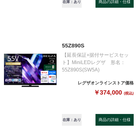
商品の詳細・仕様
在庫：あり
55Z890S
【延長保証+据付サービスセッ
ト】MiniLEDレグザ 形名：
55Z890S(SW5A)
レグザオンラインストア価格
￥374,000
(税込)
商品の詳細・仕様
在庫：あり