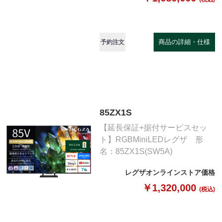
商品の詳細・仕様
予約注文
85ZX1S
【延長保証+据付サービスセッ
ト】RGBMiniLEDレグザ 形
名：85ZX1S(SW5A)
レグザオンラインストア価格
￥1,320,000
(税込)