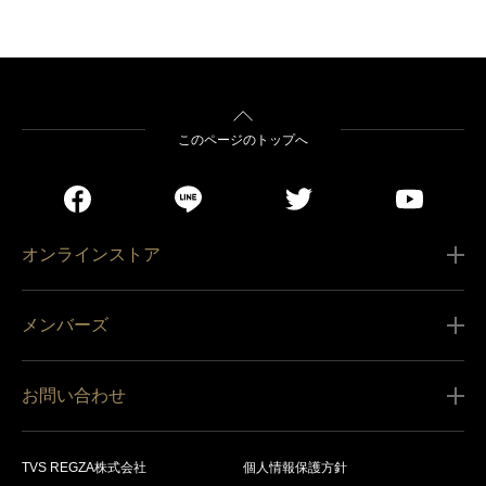
このページのトップへ
オンラインストア
ご利用ガイド
メンバーズ
販売条件
新規会員登録
特定商取引法に基づく表記
お問い合わせ
会員規約
商品の配送（お届け）
レグザ オンラインストアに関するお問い合わせ
サービス内容
営業日カレンダー
TVS REGZA株式会社
個人情報保護方針
レグザ メンバーズに関するお問い合わせ