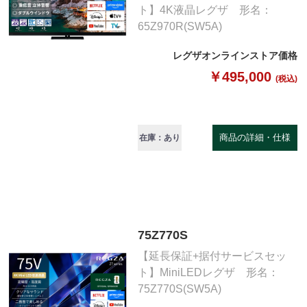
ト】4K液晶レグザ 形名：
65Z970R(SW5A)
レグザオンラインストア価格
￥495,000
(税込)
商品の詳細・仕様
在庫：あり
75Z770S
【延長保証+据付サービスセッ
ト】MiniLEDレグザ 形名：
75Z770S(SW5A)