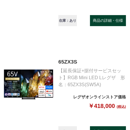
商品の詳細・仕様
在庫：あり
65ZX3S
【延長保証+据付サービスセッ
ト】RGB Mini LED Lレグザ 形
名：65ZX3S(SW5A)
レグザオンラインストア価格
￥418,000
(税込)