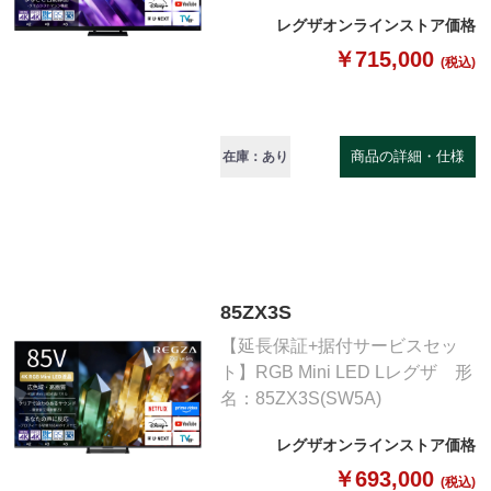
レグザオンラインストア価格
￥715,000
(税込)
商品の詳細・仕様
在庫：あり
85ZX3S
【延長保証+据付サービスセッ
ト】RGB Mini LED Lレグザ 形
名：85ZX3S(SW5A)
レグザオンラインストア価格
￥693,000
(税込)