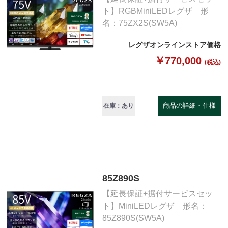
ト】RGBMiniLEDレグザ 形
名：75ZX2S(SW5A)
レグザオンラインストア価格
￥770,000
(税込)
商品の詳細・仕様
在庫：あり
85Z890S
【延長保証+据付サービスセッ
ト】MiniLEDレグザ 形名：
85Z890S(SW5A)