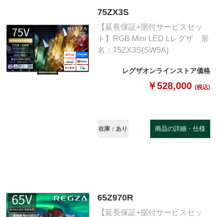
75ZX3S
【延長保証+据付サービスセッ
ト】RGB Mini LED Lレグザ 形
名：75ZX3S(SW5A)
レグザオンラインストア価格
￥528,000
(税込)
商品の詳細・仕様
在庫：あり
65Z970R
【延長保証+据付サービスセッ