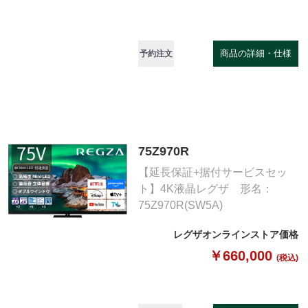
商品の詳細・仕様
予約注文
75Z970R
【延長保証+据付サービスセッ
ト】4K液晶レグザ 形名：
75Z970R(SW5A)
レグザオンラインストア価格
￥660,000
(税込)