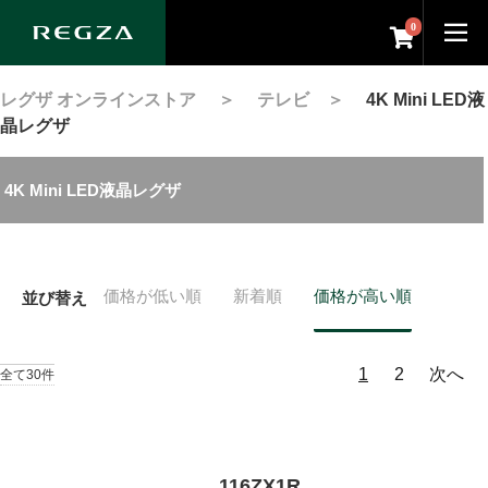
0
レグザ オンラインストア
＞
テレビ
＞
4K Mini LED液
晶レグザ
4K Mini LED液晶レグザ
価格が低い順
新着順
価格が高い順
並び替え
1
2
次へ
全て30件
116ZX1R