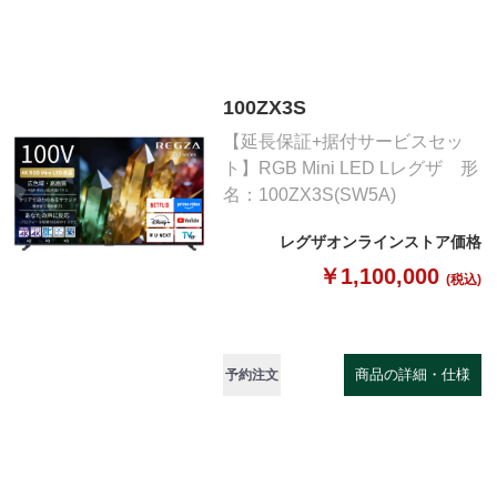
100ZX3S
【延長保証+据付サービスセッ
ト】RGB Mini LED Lレグザ 形
名：100ZX3S(SW5A)
レグザオンラインストア価格
￥1,100,000
(税込)
商品の詳細・仕様
予約注文