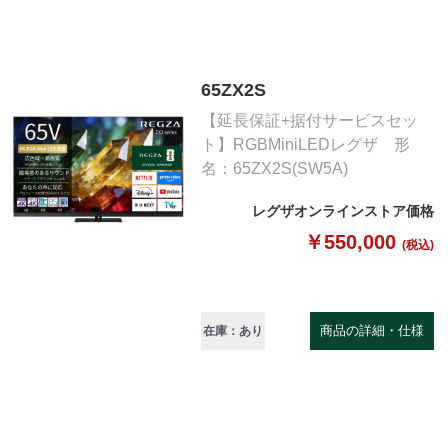
65ZX2S
【延長保証+据付サービスセッ
ト】RGBMiniLEDレグザ 形
名：65ZX2S(SW5A)
レグザオンラインストア価格
￥550,000
(税込)
商品の詳細・仕様
在庫：あり