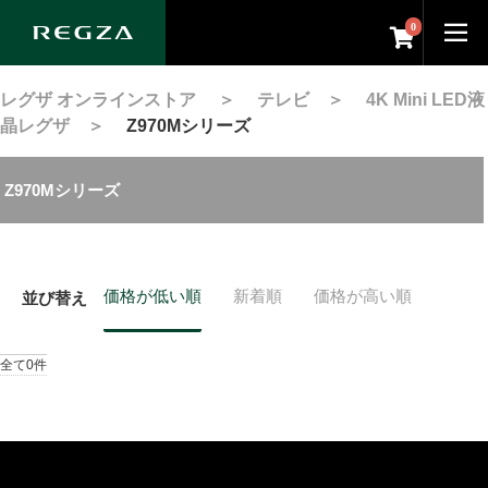
0
レグザ オンラインストア
＞
テレビ
＞
4K Mini LED液
晶レグザ
＞
Z970Mシリーズ
Z970Mシリーズ
価格が低い順
新着順
価格が高い順
並び替え
全て0件