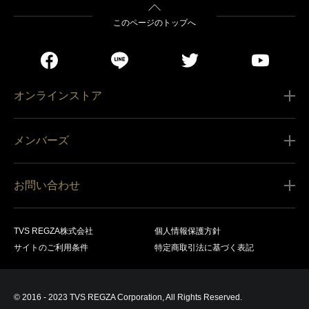
このページのトップへ
オンラインストア
ご利用ガイド
メンバーズ
販売条件
新規会員登録
特定商取引法に基づく表記
お問い合わせ
会員規約
商品の配送（お届け）
レグザ オンラインストアに関するお問い合わせ
サービス内容
営業日カレンダー
TVS REGZA株式会社
個人情報保護方針
レグザ メンバーズに関するお問い合わせ
商品登録
サイトのご利用条件
特定商取引法に基づく表記
お支払いについて
製品に関するサポート情報・お問い合わせ
キャンセル・返品交換等
© 2016 - 2023 TVS REGZA Corporation, All Rights Reserved.