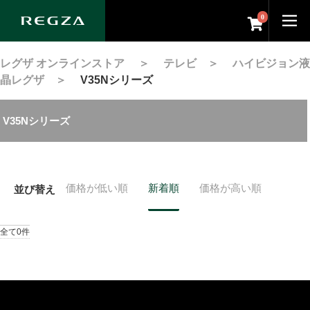
0
レグザ オンラインストア
＞
テレビ
＞
ハイビジョン液
晶レグザ
＞
V35Nシリーズ
V35Nシリーズ
価格が低い順
新着順
価格が高い順
並び替え
全て0件