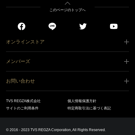
このページのトップへ
オンラインストア
ご利用ガイド
メンバーズ
販売条件
新規会員登録
特定商取引法に基づく表記
お問い合わせ
会員規約
商品の配送（お届け）
レグザ オンラインストアに関するお問い合わせ
サービス内容
営業日カレンダー
TVS REGZA株式会社
個人情報保護方針
レグザ メンバーズに関するお問い合わせ
商品登録
サイトのご利用条件
特定商取引法に基づく表記
お支払いについて
製品に関するサポート情報・お問い合わせ
キャンセル・返品交換等
© 2016 - 2023 TVS REGZA Corporation, All Rights Reserved.