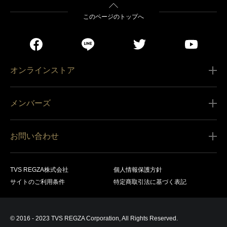
このページのトップへ
オンラインストア
ご利用ガイド
メンバーズ
販売条件
新規会員登録
特定商取引法に基づく表記
お問い合わせ
会員規約
商品の配送（お届け）
レグザ オンラインストアに関するお問い合わせ
サービス内容
営業日カレンダー
TVS REGZA株式会社
個人情報保護方針
レグザ メンバーズに関するお問い合わせ
商品登録
サイトのご利用条件
特定商取引法に基づく表記
お支払いについて
製品に関するサポート情報・お問い合わせ
キャンセル・返品交換等
© 2016 - 2023 TVS REGZA Corporation, All Rights Reserved.