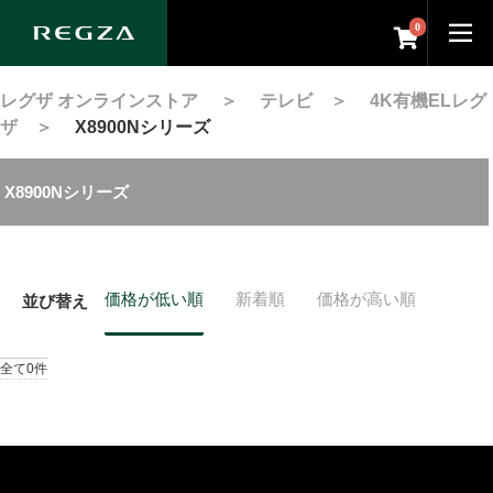
0
レグザ オンラインストア
＞
テレビ
＞
4K有機ELレグ
ザ
＞
X8900Nシリーズ
X8900Nシリーズ
価格が低い順
新着順
価格が高い順
並び替え
全て0件