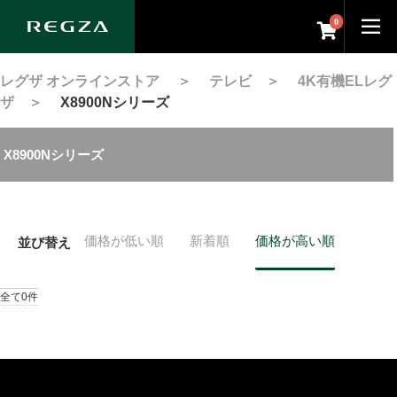
0
レグザ オンラインストア
＞
テレビ
＞
4K有機ELレグ
ザ
＞
X8900Nシリーズ
X8900Nシリーズ
価格が低い順
新着順
価格が高い順
並び替え
全て0件