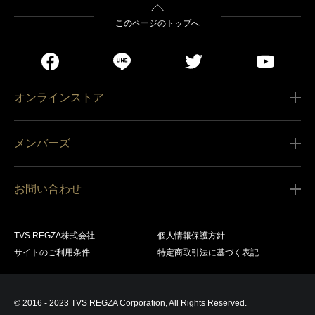
このページのトップへ
オンラインストア
ご利用ガイド
メンバーズ
販売条件
新規会員登録
特定商取引法に基づく表記
お問い合わせ
会員規約
商品の配送（お届け）
レグザ オンラインストアに関するお問い合わせ
サービス内容
営業日カレンダー
TVS REGZA株式会社
個人情報保護方針
レグザ メンバーズに関するお問い合わせ
商品登録
サイトのご利用条件
特定商取引法に基づく表記
お支払いについて
製品に関するサポート情報・お問い合わせ
キャンセル・返品交換等
© 2016 - 2023 TVS REGZA Corporation, All Rights Reserved.