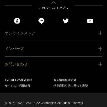
このページのトップへ
オンラインストア
ご利用ガイド
メンバーズ
販売条件
新規会員登録
特定商取引法に基づく表記
お問い合わせ
会員規約
商品の配送（お届け）
レグザ オンラインストアに関するお問い合わせ
サービス内容
営業日カレンダー
TVS REGZA株式会社
個人情報保護方針
レグザ メンバーズに関するお問い合わせ
商品登録
サイトのご利用条件
特定商取引法に基づく表記
お支払いについて
製品に関するサポート情報・お問い合わせ
キャンセル・返品交換等
© 2016 - 2023 TVS REGZA Corporation, All Rights Reserved.