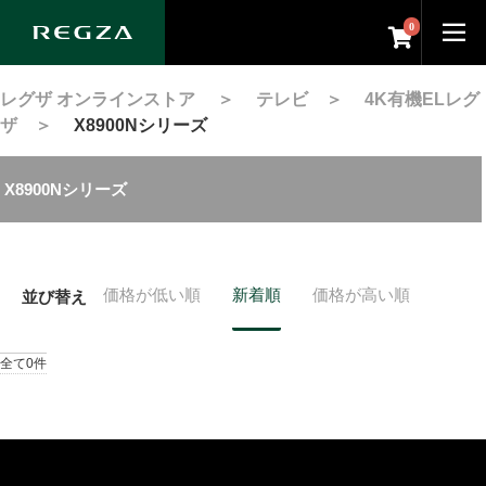
0
レグザ オンラインストア
＞
テレビ
＞
4K有機ELレグ
ザ
＞
X8900Nシリーズ
X8900Nシリーズ
価格が低い順
新着順
価格が高い順
並び替え
全て0件