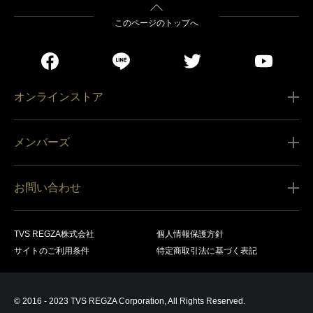
このページのトップへ
オンラインストア
ご利用ガイド
メンバーズ
販売条件
新規会員登録
特定商取引法に基づく表記
お問い合わせ
会員規約
商品の配送（お届け）
レグザ オンラインストアに関するお問い合わせ
サービス内容
営業日カレンダー
TVS REGZA株式会社
個人情報保護方針
レグザ メンバーズに関するお問い合わせ
商品登録
サイトのご利用条件
特定商取引法に基づく表記
お支払いについて
製品に関するサポート情報・お問い合わせ
キャンセル・返品交換等
© 2016 - 2023 TVS REGZA Corporation, All Rights Reserved.