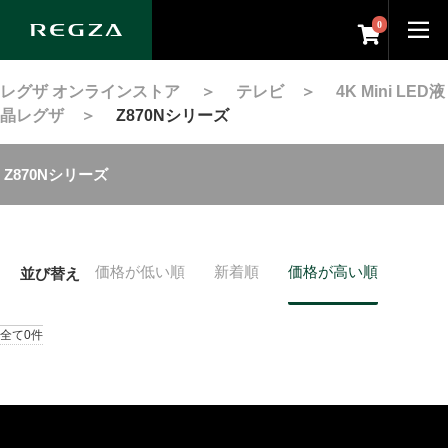
0
レグザ オンラインストア
＞
テレビ
＞
4K Mini LED液
晶レグザ
＞
Z870Nシリーズ
Z870Nシリーズ
価格が低い順
新着順
価格が高い順
並び替え
全て0件