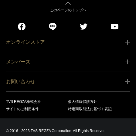
このページのトップへ
オンラインストア
ご利用ガイド
メンバーズ
販売条件
新規会員登録
特定商取引法に基づく表記
お問い合わせ
会員規約
商品の配送（お届け）
レグザ オンラインストアに関するお問い合わせ
サービス内容
営業日カレンダー
TVS REGZA株式会社
個人情報保護方針
レグザ メンバーズに関するお問い合わせ
商品登録
サイトのご利用条件
特定商取引法に基づく表記
お支払いについて
製品に関するサポート情報・お問い合わせ
キャンセル・返品交換等
© 2016 - 2023 TVS REGZA Corporation, All Rights Reserved.