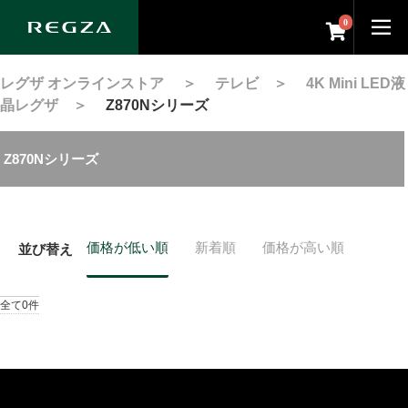
0
レグザ オンラインストア
＞
テレビ
＞
4K Mini LED液
晶レグザ
＞
Z870Nシリーズ
Z870Nシリーズ
価格が低い順
新着順
価格が高い順
並び替え
全て0件