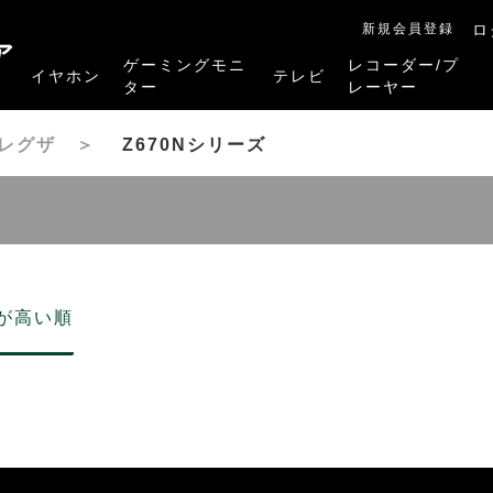
新規会員登録
ロ
ア
ゲーミングモニ
レコーダー/プ
イヤホン
テレビ
ター
レーヤー
RB-A1Sシリーズ
RM-27G5SR
RM-G245R
RM-G278R
RM-G277R
4K有機ELレグザ
4K Mini LED液晶レグザ
4K液晶レグザ
ハイビジョン液晶レグザ
リファービッシュ品
レグザタイムシフ
4Kレグザブルー
レグザブルーレイ
プレーヤー
晶レグザ
＞
Z670Nシリーズ
が高い順