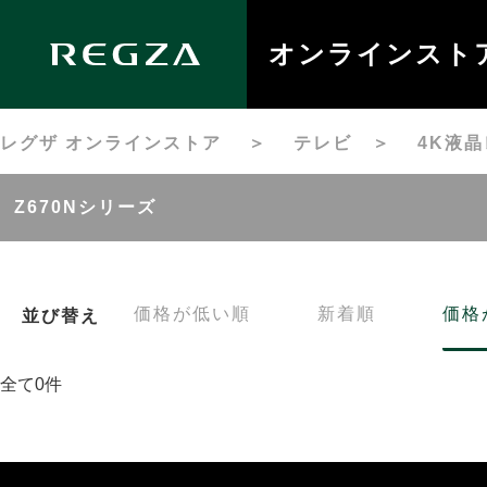
オンラインスト
レグザ オンラインストア
＞
テレビ
＞
4K液
Z670Nシリーズ
価格が低い順
新着順
価格
並び替え
全て0件