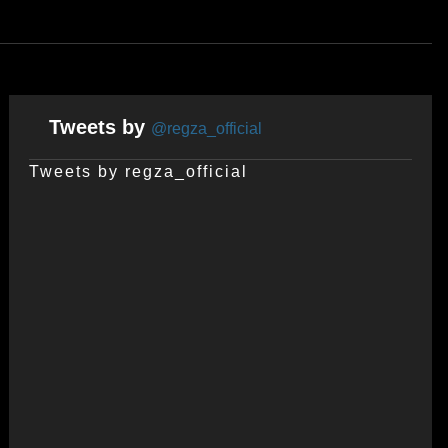
Tweets by
@regza_official
Tweets by regza_official