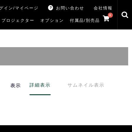
グイン/マイページ
お問い合わせ
会社情報
0
プロジェクター
オプション
付属品/別売品
トマシン
レイ
V5Rシリーズ
V7Rシリーズ
X770Sシリーズ
X9900Rシリーズ
X8900Rシリーズ
ZX3Sシリーズ
ZX2Sシリーズ
ZX1Sシリーズ
ZX1シリーズ
Z890Sシリーズ
Z770Sシリーズ
Z990Rシリーズ
Z970Rシリーズ
Z875R/Z870Rシリーズ
Z770Rシリーズ
M550Sシリーズ
E350Rシリーズ
Z670Rシリーズ
S25Tシリーズ
V35Tシリーズ
S25Sシリーズ
V35Sシリーズ
ハードディスク
サウンドシステム
リサイクル・引き取りサービス
イヤホンのみ
イヤホン充電器
テレビ付属品リモコン
レコーダー付属品リモコン
汎用リモコン
その他
TVS
詳細表示
サムネイル表示
表示