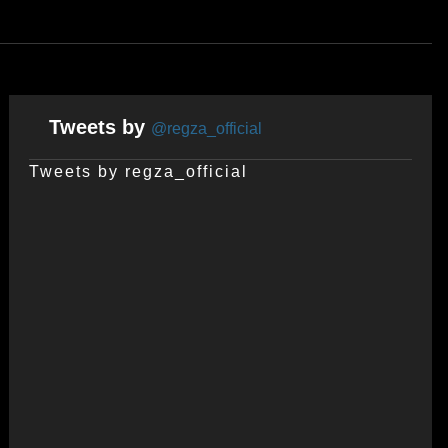
Tweets by
@regza_official
Tweets by regza_official