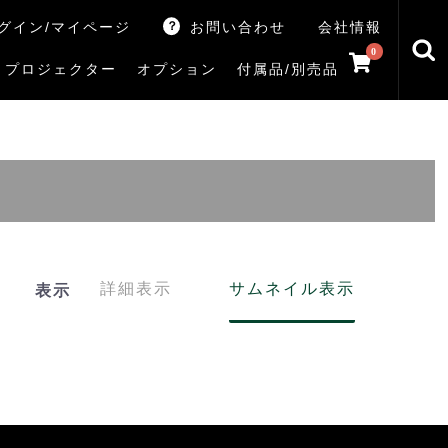
グイン/マイページ
お問い合わせ
会社情報
0
プロジェクター
オプション
付属品/別売品
トマシン
レイ
V5Rシリーズ
V7Rシリーズ
X770Sシリーズ
X9900Rシリーズ
X8900Rシリーズ
ZX3Sシリーズ
ZX2Sシリーズ
ZX1Sシリーズ
ZX1シリーズ
Z890Sシリーズ
Z770Sシリーズ
Z990Rシリーズ
Z970Rシリーズ
Z875R/Z870Rシリーズ
Z770Rシリーズ
M550Sシリーズ
E350Rシリーズ
Z670Rシリーズ
S25Tシリーズ
V35Tシリーズ
S25Sシリーズ
V35Sシリーズ
ハードディスク
サウンドシステム
リサイクル・引き取りサービス
イヤホンのみ
イヤホン充電器
テレビ付属品リモコン
レコーダー付属品リモコン
汎用リモコン
その他
TVS
詳細表示
サムネイル表示
表示