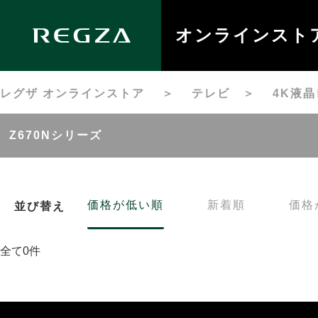
オンラインスト
レグザ オンラインストア
＞
テレビ
＞
4K液
Z670Nシリーズ
価格が低い順
新着順
価格
並び替え
全て0件