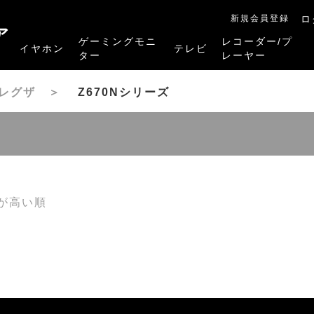
新規会員登録
ロ
ア
ゲーミングモニ
レコーダー/プ
イヤホン
テレビ
ター
レーヤー
RB-A1Sシリーズ
RM-27G5SR
RM-G245R
RM-G278R
RM-G277R
4K有機ELレグザ
4K Mini LED液晶レグザ
4K液晶レグザ
ハイビジョン液晶レグザ
リファービッシュ品
レグザタイムシフ
4Kレグザブルー
レグザブルーレイ
プレーヤー
晶レグザ
＞
Z670Nシリーズ
が高い順