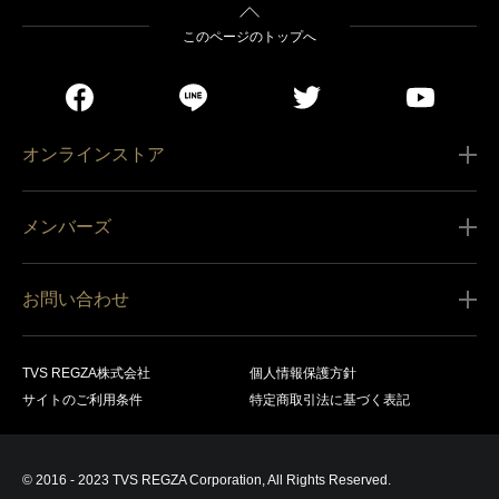
このページのトップへ
オンラインストア
ご利用ガイド
メンバーズ
販売条件
新規会員登録
特定商取引法に基づく表記
お問い合わせ
会員規約
商品の配送（お届け）
レグザ オンラインストアに関するお問い合わせ
サービス内容
営業日カレンダー
TVS REGZA株式会社
個人情報保護方針
レグザ メンバーズに関するお問い合わせ
商品登録
サイトのご利用条件
特定商取引法に基づく表記
お支払いについて
製品に関するサポート情報・お問い合わせ
キャンセル・返品交換等
© 2016 - 2023 TVS REGZA Corporation, All Rights Reserved.