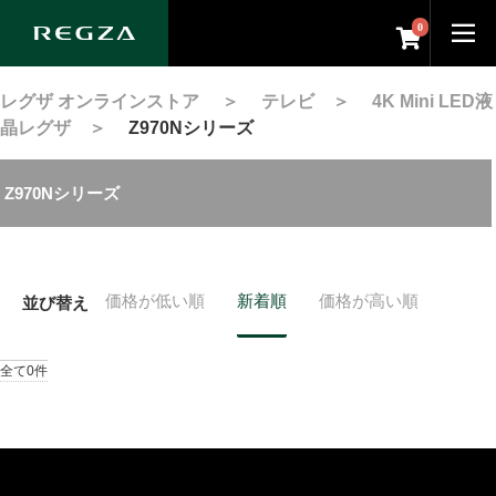
0
レグザ オンラインストア
＞
テレビ
＞
4K Mini LED液
晶レグザ
＞
Z970Nシリーズ
Z970Nシリーズ
価格が低い順
新着順
価格が高い順
並び替え
全て0件