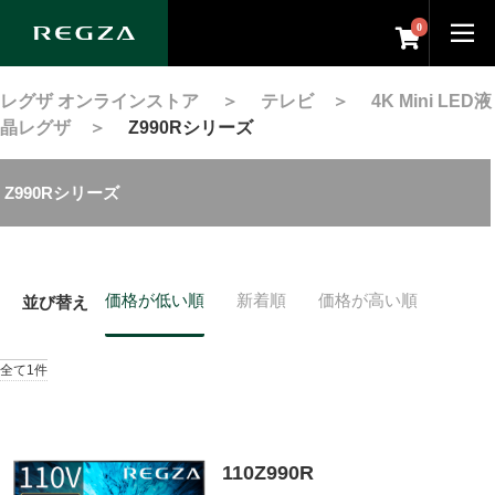
0
レグザ オンラインストア
＞
テレビ
＞
4K Mini LED液
晶レグザ
＞
Z990Rシリーズ
Z990Rシリーズ
価格が低い順
新着順
価格が高い順
並び替え
全て1件
110Z990R