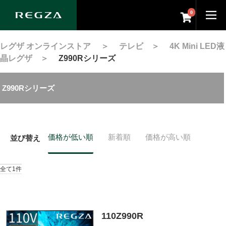
0
レグザ オンラインストア
＞
テレビ
＞
4K Mini LED液
晶レグザ
＞
Z990Rシリーズ
Z990Rシリーズ
価格が低い順
新着順
価格が高い順
並び替え
全て1件
110Z990R