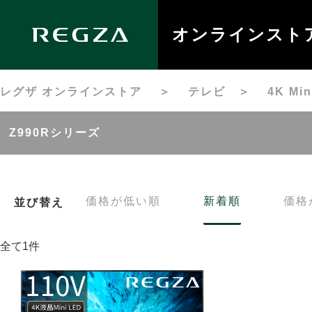
オンラインスト
レグザ オンラインストア
＞
テレビ
＞
4K M
Z990Rシリーズ
価格が低い順
新着順
価格
並び替え
全て1件