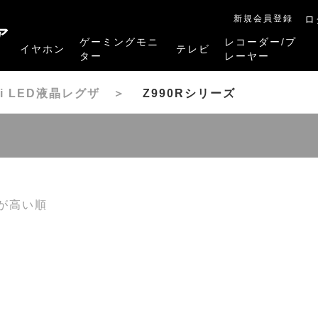
新規会員登録
ロ
ア
ゲーミングモニ
レコーダー/プ
イヤホン
テレビ
ター
レーヤー
RB-A1Sシリーズ
RM-27G5SR
RM-G245R
RM-G278R
RM-G277R
4K有機ELレグザ
4K Mini LED液晶レグザ
4K液晶レグザ
ハイビジョン液晶レグザ
リファービッシュ品
レグザタイムシフ
4Kレグザブルー
レグザブルーレイ
プレーヤー
ini LED液晶レグザ
＞
Z990Rシリーズ
が高い順