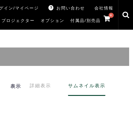
グイン/マイページ
お問い合わせ
会社情報
0
プロジェクター
オプション
付属品/別売品
トマシン
レイ
V5Rシリーズ
V7Rシリーズ
X770Sシリーズ
X9900Rシリーズ
X8900Rシリーズ
ZX3Sシリーズ
ZX2Sシリーズ
ZX1Sシリーズ
ZX1シリーズ
Z890Sシリーズ
Z770Sシリーズ
Z990Rシリーズ
Z970Rシリーズ
Z875R/Z870Rシリーズ
Z770Rシリーズ
M550Sシリーズ
E350Rシリーズ
Z670Rシリーズ
S25Tシリーズ
V35Tシリーズ
S25Sシリーズ
V35Sシリーズ
ハードディスク
サウンドシステム
リサイクル・引き取りサービス
イヤホンのみ
イヤホン充電器
テレビ付属品リモコン
レコーダー付属品リモコン
汎用リモコン
その他
TVS
詳細表示
サムネイル表示
表示