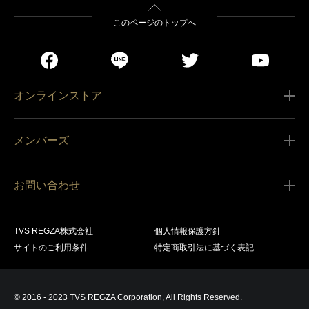
このページのトップへ
オンラインストア
ご利用ガイド
メンバーズ
販売条件
新規会員登録
特定商取引法に基づく表記
お問い合わせ
会員規約
商品の配送（お届け）
レグザ オンラインストアに関するお問い合わせ
サービス内容
営業日カレンダー
TVS REGZA株式会社
個人情報保護方針
レグザ メンバーズに関するお問い合わせ
商品登録
サイトのご利用条件
特定商取引法に基づく表記
お支払いについて
製品に関するサポート情報・お問い合わせ
キャンセル・返品交換等
© 2016 - 2023 TVS REGZA Corporation, All Rights Reserved.