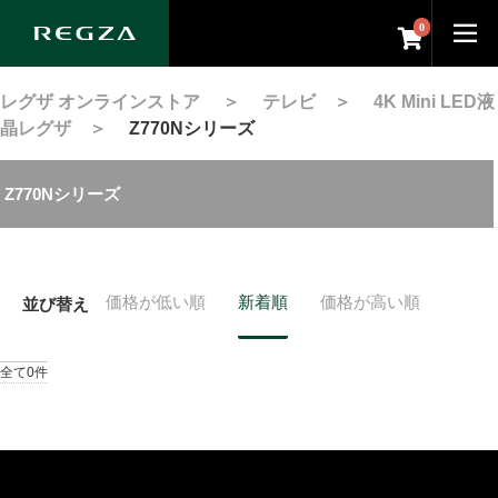
0
レグザ オンラインストア
＞
テレビ
＞
4K Mini LED液
晶レグザ
＞
Z770Nシリーズ
Z770Nシリーズ
価格が低い順
新着順
価格が高い順
並び替え
全て0件