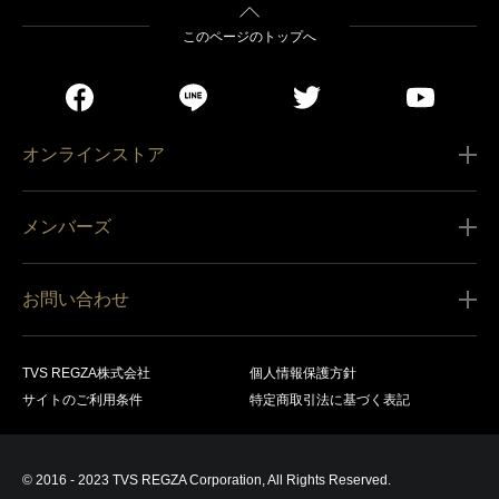
このページのトップへ
オンラインストア
ご利用ガイド
メンバーズ
販売条件
新規会員登録
特定商取引法に基づく表記
お問い合わせ
会員規約
商品の配送（お届け）
レグザ オンラインストアに関するお問い合わせ
サービス内容
営業日カレンダー
TVS REGZA株式会社
個人情報保護方針
レグザ メンバーズに関するお問い合わせ
商品登録
サイトのご利用条件
特定商取引法に基づく表記
お支払いについて
製品に関するサポート情報・お問い合わせ
キャンセル・返品交換等
© 2016 - 2023 TVS REGZA Corporation, All Rights Reserved.