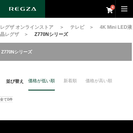
0
レグザ オンラインストア
＞
テレビ
＞
4K Mini LED液
晶レグザ
＞
Z770Nシリーズ
Z770Nシリーズ
価格が低い順
新着順
価格が高い順
並び替え
全て0件