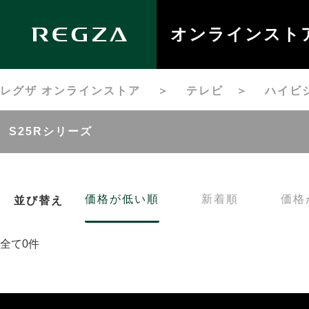
オンラインスト
レグザ オンラインストア
＞
テレビ
＞
ハイビ
S25Rシリーズ
価格が低い順
新着順
価格
並び替え
全て0件