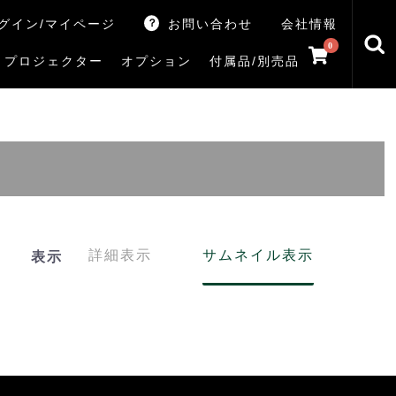
グイン/マイページ
お問い合わせ
会社情報
0
プロジェクター
オプション
付属品/別売品
トマシン
レイ
V5Rシリーズ
V7Rシリーズ
X770Sシリーズ
X9900Rシリーズ
X8900Rシリーズ
ZX3Sシリーズ
ZX2Sシリーズ
ZX1Sシリーズ
ZX1シリーズ
Z890Sシリーズ
Z770Sシリーズ
Z990Rシリーズ
Z970Rシリーズ
Z875R/Z870Rシリーズ
Z770Rシリーズ
M550Sシリーズ
E350Rシリーズ
Z670Rシリーズ
S25Tシリーズ
V35Tシリーズ
S25Sシリーズ
V35Sシリーズ
ハードディスク
サウンドシステム
リサイクル・引き取りサービス
イヤホンのみ
イヤホン充電器
テレビ付属品リモコン
レコーダー付属品リモコン
汎用リモコン
その他
TVS
詳細表示
サムネイル表示
表示