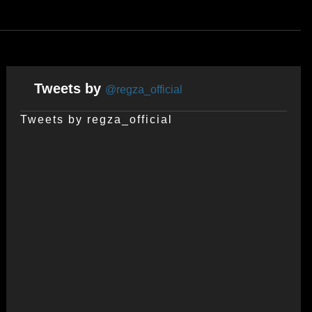
Tweets by
@regza_official
Tweets by regza_official