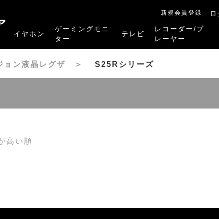
新規会員登録
ロ
ア
ゲーミングモニ
レコーダー/プ
イヤホン
テレビ
ター
レーヤー
RB-A1Sシリーズ
RM-27G5SR
RM-G245R
RM-G278R
RM-G277R
4K有機ELレグザ
4K Mini LED液晶レグザ
4K液晶レグザ
ハイビジョン液晶レグザ
リファービッシュ品
レグザタイムシフ
4Kレグザブルー
レグザブルーレイ
プレーヤー
ジョン液晶レグザ
＞
S25Rシリーズ
が高い順