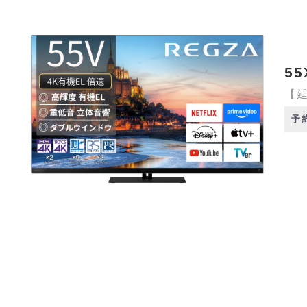
55
【延
予