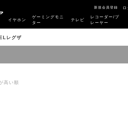
新規会員登録
ロ
ア
ゲーミングモニ
レコーダー/プ
イヤホン
テレビ
ター
レーヤー
RB-A1Sシリーズ
RM-27G5SR
RM-G245R
RM-G278R
RM-G277R
4K有機ELレグザ
4K Mini LED液晶レグザ
4K液晶レグザ
ハイビジョン液晶レグザ
リファービッシュ品
レグザタイムシフ
4Kレグザブルー
レグザブルーレイ
プレーヤー
ELレグザ
が高い順