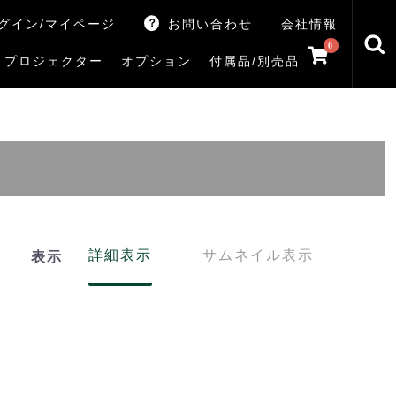
グイン/マイページ
お問い合わせ
会社情報
0
プロジェクター
オプション
付属品/別売品
トマシン
レイ
V5Rシリーズ
V7Rシリーズ
X770Sシリーズ
X9900Rシリーズ
X8900Rシリーズ
ZX3Sシリーズ
ZX2Sシリーズ
ZX1Sシリーズ
ZX1シリーズ
Z890Sシリーズ
Z770Sシリーズ
Z990Rシリーズ
Z970Rシリーズ
Z875R/Z870Rシリーズ
Z770Rシリーズ
M550Sシリーズ
E350Rシリーズ
Z670Rシリーズ
S25Tシリーズ
V35Tシリーズ
S25Sシリーズ
V35Sシリーズ
ハードディスク
サウンドシステム
リサイクル・引き取りサービス
イヤホンのみ
イヤホン充電器
テレビ付属品リモコン
レコーダー付属品リモコン
汎用リモコン
その他
TVS
詳細表示
サムネイル表示
表示