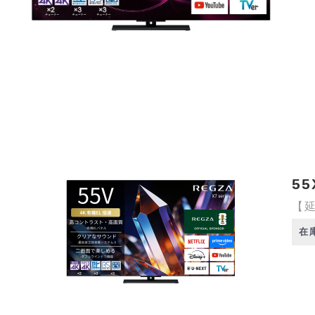
55
【延
在