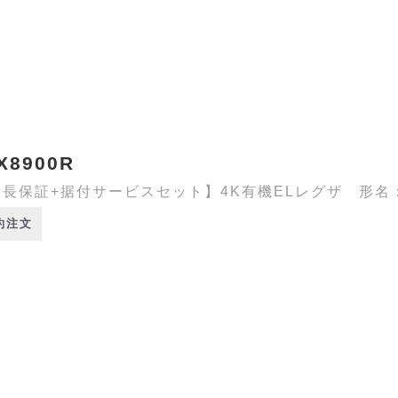
X8900R
長保証+据付サービスセット】4K有機ELレグザ 形名：65
約注文