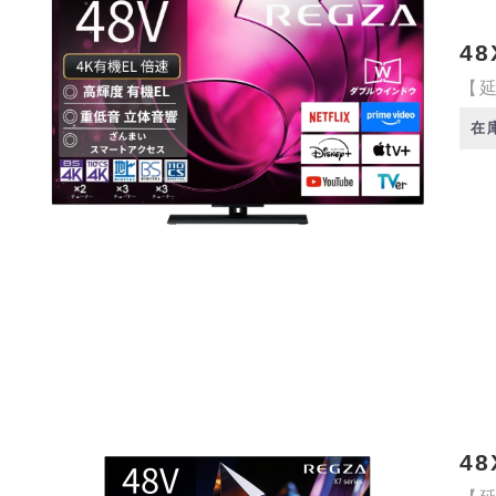
48
【延
在
48