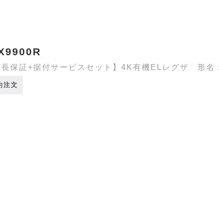
X9900R
長保証+据付サービスセット】4K有機ELレグザ 形名：55
約注文