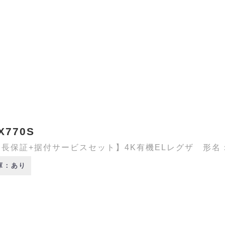
X770S
長保証+据付サービスセット】4K有機ELレグザ 形名：55
庫：あり