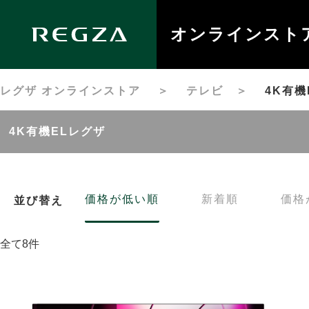
オンラインスト
レグザ オンラインストア
＞
テレビ
＞
4K有機
4K有機ELレグザ
価格が低い順
新着順
価格
並び替え
全て8件