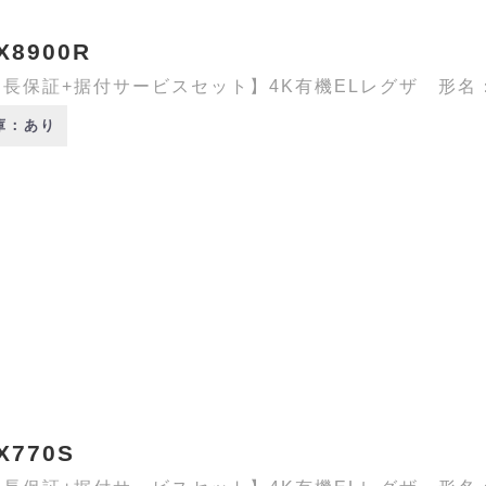
X8900R
長保証+据付サービスセット】4K有機ELレグザ 形名：48
庫：あり
X770S