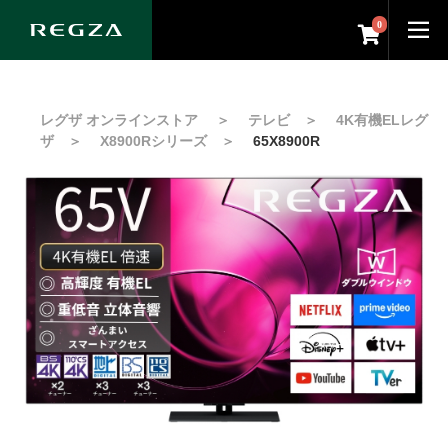
0
レグザ オンラインストア
＞
テレビ
＞
4K有機ELレグ
ザ
＞
X8900Rシリーズ
＞
65X8900R