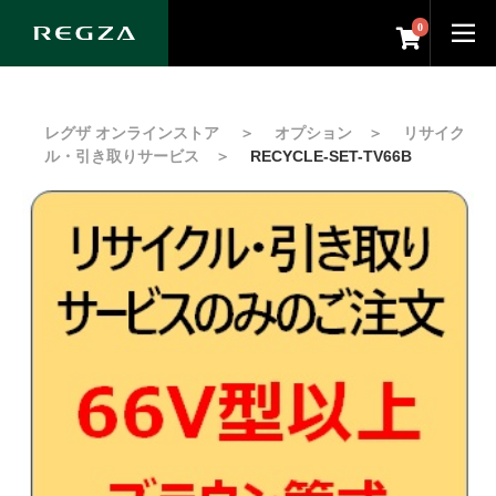
0
レグザ オンラインストア
＞
オプション
＞
リサイク
ル・引き取りサービス
＞
RECYCLE-SET-TV66B