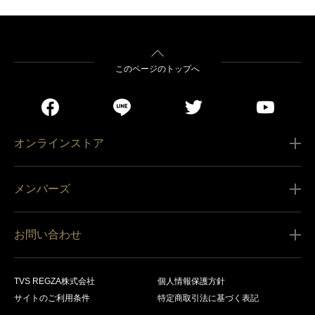
このページのトップへ
オンラインストア
ご利用ガイド
メンバーズ
販売条件
新規会員登録
特定商取引法に基づく表記
お問い合わせ
会員規約
商品の配送（お届け）
レグザ オンラインストアに関するお問い合わせ
サービス内容
営業日カレンダー
TVS REGZA株式会社
個人情報保護方針
レグザ メンバーズに関するお問い合わせ
商品登録
サイトのご利用条件
特定商取引法に基づく表記
お支払いについて