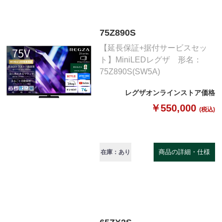
75Z890S
【延長保証+据付サービスセッ
ト】MiniLEDレグザ 形名：
75Z890S(SW5A)
レグザオンラインストア価格
￥550,000
(税込)
商品の詳細・仕様
在庫：あり