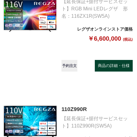
【延長保証+据付サービスセッ
ト】RGB Mini LEDレグザ 形
名：116ZX1R(SW5A)
レグザオンラインストア価格
￥6,600,000
(税込)
商品の詳細・仕様
予約注文
110Z990R
【延長保証+据付サービスセッ
ト】110Z990R(SW5A)