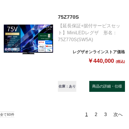
75Z770S
【延長保証+据付サービスセッ
ト】MiniLEDレグザ 形名：
75Z770S(SW5A)
レグザオンラインストア価格
￥440,000
(税込)
商品の詳細・仕様
在庫：あり
1
2
3
次へ
全て60件