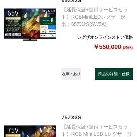
65ZX2S
【延長保証+据付サービスセッ
ト】RGBMiniLEDレグザ 形
名：65ZX2S(SW5A)
レグザオンラインストア価格
￥550,000
(税込)
商品の詳細・仕様
在庫：あり
75ZX3S
【延長保証+据付サービスセッ
ト】RGB Mini LED Lレグザ 形