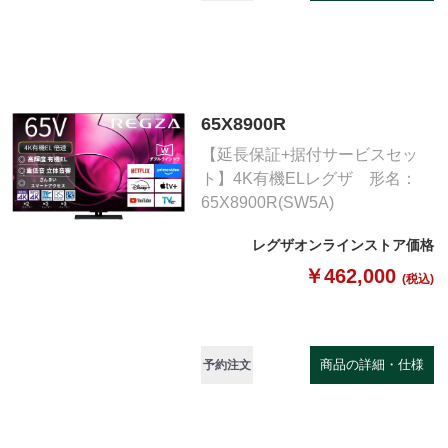
65X8900R
【延長保証+据付サービスセッ
ト】4K有機ELレグザ 形名：
65X8900R(SW5A)
レグザオンラインストア価格
￥462,000
(税込)
商品の詳細・仕様
予約注文