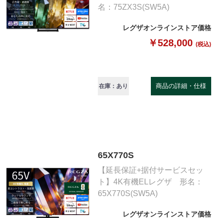
名：75ZX3S(SW5A)
レグザオンラインストア価格
￥528,000
(税込)
商品の詳細・仕様
在庫：あり
65X770S
【延長保証+据付サービスセッ
ト】4K有機ELレグザ 形名：
65X770S(SW5A)
レグザオンラインストア価格