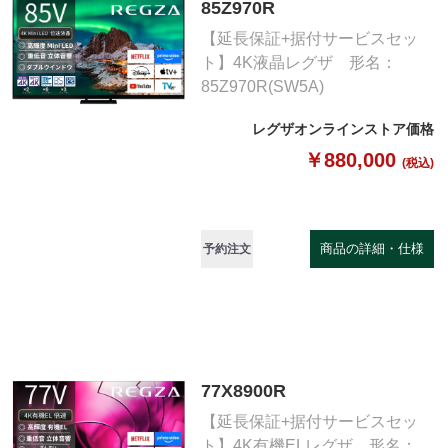
85Z970R
【延長保証+据付サービスセッ
ト】4K液晶レグザ 形名：
85Z970R(SW5A)
レグザオンラインストア価格
￥880,000
(税込)
商品の詳細・仕様
予約注文
77X8900R
【延長保証+据付サービスセッ
ト】4K有機ELレグザ 形名：