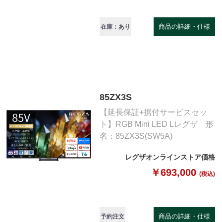
商品の詳細・仕様
在庫：あり
85ZX3S
【延長保証+据付サービスセッ
ト】RGB Mini LED Lレグザ 形
名：85ZX3S(SW5A)
レグザオンラインストア価格
￥693,000
(税込)
商品の詳細・仕様
予約注文