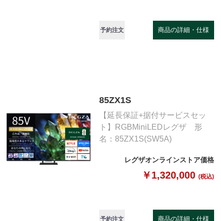
商品の詳細・仕様
予約注文
85ZX1S
【延長保証+据付サービスセッ
ト】RGBMiniLEDレグザ 形
名：85ZX1S(SW5A)
レグザオンラインストア価格
￥1,320,000
(税込)
商品の詳細・仕様
予約注文