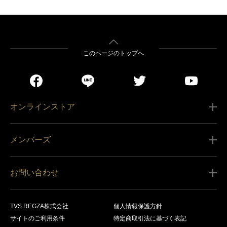
このページのトップへ
オンラインストア
ご利用ガイド
メンバーズ
販売条件
新規会員登録
特定商取引法に基づく表記
お問い合わせ
会員規約
商品の配送（お届け）
レグザ オンラインストアに関するお問い合わせ
サービス内容
営業日カレンダー
TVS REGZA株式会社
個人情報保護方針
レグザ メンバーズに関するお問い合わせ
商品登録
サイトのご利用条件
特定商取引法に基づく表記
お支払いについて