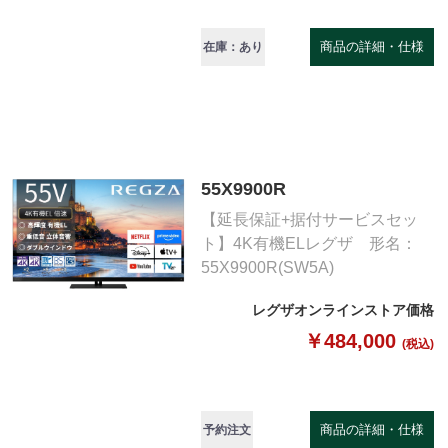
商品の詳細・仕様
在庫：あり
55X9900R
【延長保証+据付サービスセッ
ト】4K有機ELレグザ 形名：
55X9900R(SW5A)
レグザオンラインストア価格
￥484,000
(税込)
商品の詳細・仕様
予約注文