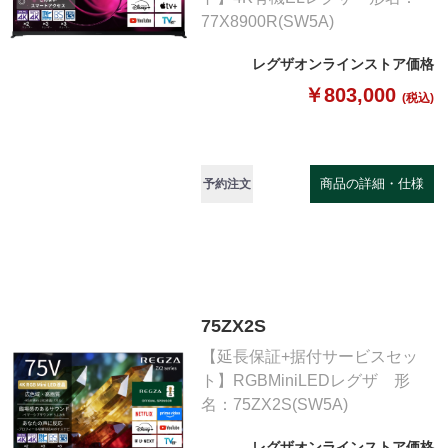
77X8900R(SW5A)
レグザオンラインストア価格
￥803,000
(税込)
商品の詳細・仕様
予約注文
75ZX2S
【延長保証+据付サービスセッ
ト】RGBMiniLEDレグザ 形
名：75ZX2S(SW5A)
レグザオンラインストア価格