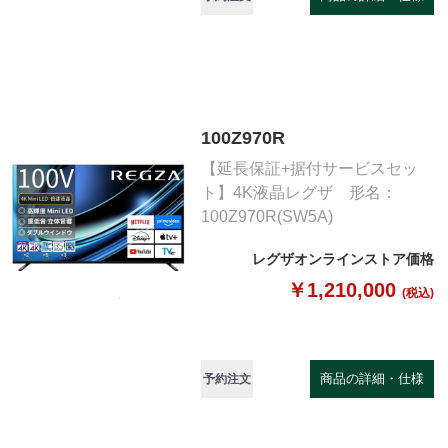
100Z970R
【延長保証+据付サービスセッ
ト】4K液晶レグザ 形名：
100Z970R(SW5A)
レグザオンラインストア価格
￥1,210,000
(税込)
商品の詳細・仕様
予約注文