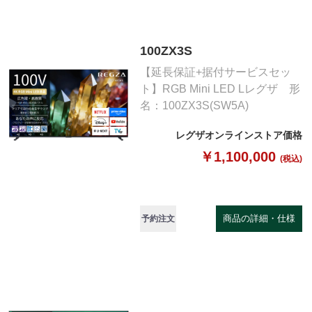
100ZX3S
【延長保証+据付サービスセッ
ト】RGB Mini LED Lレグザ 形
名：100ZX3S(SW5A)
レグザオンラインストア価格
￥1,100,000
(税込)
商品の詳細・仕様
予約注文