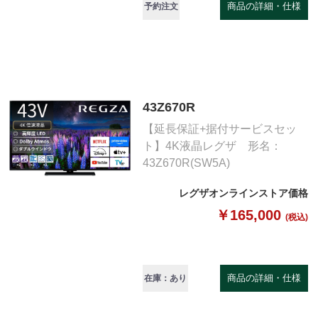
商品の詳細・仕様
予約注文
43Z670R
【延長保証+据付サービスセッ
ト】4K液晶レグザ 形名：
43Z670R(SW5A)
レグザオンラインストア価格
￥165,000
(税込)
商品の詳細・仕様
在庫：あり