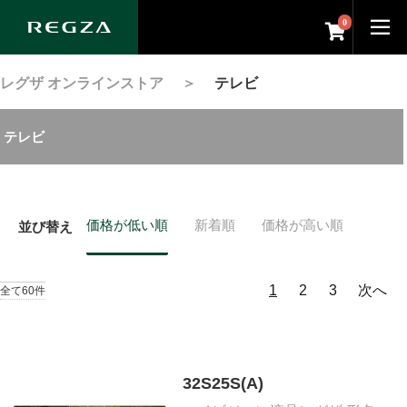
0
レグザ オンラインストア
＞
テレビ
テレビ
価格が低い順
新着順
価格が高い順
並び替え
1
2
3
次へ
全て60件
32S25S(A)