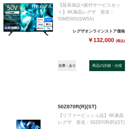
【延長保証+据付サービスセッ
ト】4K液晶レグザ 形名：
50M550S(SW5A)
レグザオンラインストア価格
￥132,000
(税込)
商品の詳細・仕様
在庫：あり
50Z870R(R)(ST)
【リファービッシュ品】4K液晶
レグザ 形名：50Z870R(R)(ST)