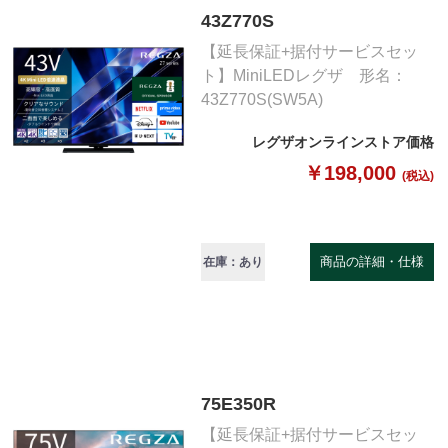
43Z770S
【延長保証+据付サービスセッ
ト】MiniLEDレグザ 形名：
43Z770S(SW5A)
レグザオンラインストア価格
￥198,000
(税込)
商品の詳細・仕様
在庫：あり
75E350R
【延長保証+据付サービスセッ