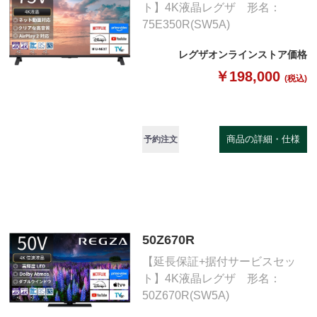
ト】4K液晶レグザ 形名：
75E350R(SW5A)
レグザオンラインストア価格
￥198,000
(税込)
商品の詳細・仕様
予約注文
50Z670R
【延長保証+据付サービスセッ
ト】4K液晶レグザ 形名：
50Z670R(SW5A)