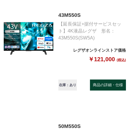
43M550S
【延長保証+据付サービスセッ
ト】4K液晶レグザ 形名：
43M550S(SW5A)
レグザオンラインストア価格
￥121,000
(税込)
商品の詳細・仕様
在庫：あり
50M550S