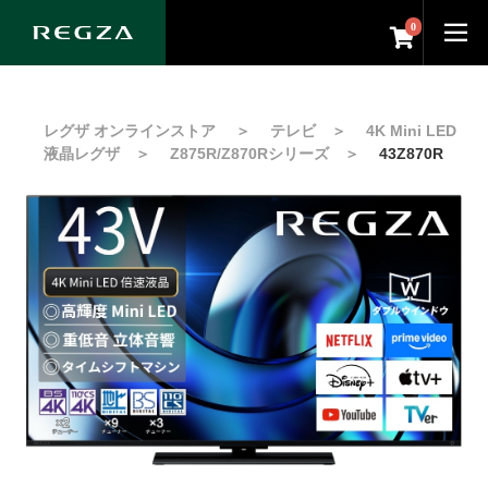
0
レグザ オンラインストア
＞
テレビ
＞
4K Mini LED
液晶レグザ
＞
Z875R/Z870Rシリーズ
＞
43Z870R