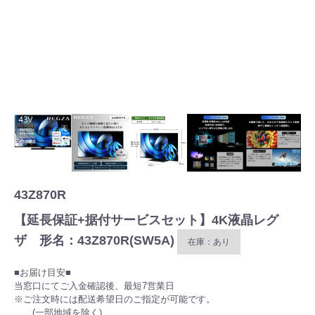
43Z870R
【延長保証+据付サービスセット】4K液晶レグ
ザ 形名：43Z870R(SW5A)
在庫：あり
■お届け目安■
当窓口にてご入金確認後、最短7営業日
※ご注文時には配送希望日のご指定が可能です。
(一部地域を除く)