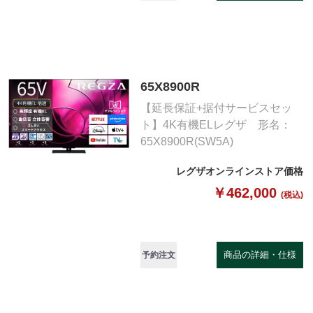
65X8900R
【延長保証+据付サービスセッ
ト】4K有機ELレグザ 形名：
65X8900R(SW5A)
レグザオンラインストア価格
￥462,000
(税込)
商品の詳細・仕様
予約注文