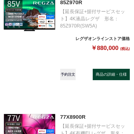
85Z970R
【延長保証+据付サービスセッ
ト】4K液晶レグザ 形名：
85Z970R(SW5A)
レグザオンラインストア価格
￥880,000
(税込)
商品の詳細・仕様
予約注文
77X8900R
【延長保証+据付サービスセッ
ト】4K有機ELレグザ 形名：