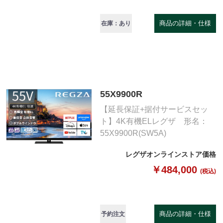
商品の詳細・仕様
在庫：あり
55X9900R
【延長保証+据付サービスセッ
ト】4K有機ELレグザ 形名：
55X9900R(SW5A)
レグザオンラインストア価格
￥484,000
(税込)
商品の詳細・仕様
予約注文