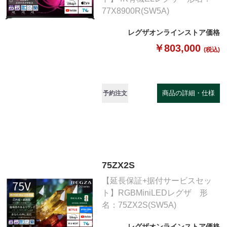
77X8900R(SW5A)
レグザオンラインストア価格
￥803,000
(税込)
商品の詳細・仕様
予約注文
75ZX2S
【延長保証+据付サービスセッ
ト】RGBMiniLEDレグザ 形
名：75ZX2S(SW5A)
レグザオンラインストア価格