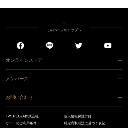
このページのトップへ
オンラインストア
ご利用ガイド
メンバーズ
販売条件
新規会員登録
特定商取引法に基づく表記
お問い合わせ
会員規約
商品の配送（お届け）
レグザ オンラインストアに関するお問い合わせ
サービス内容
営業日カレンダー
TVS REGZA株式会社
個人情報保護方針
レグザ メンバーズに関するお問い合わせ
商品登録
サイトのご利用条件
特定商取引法に基づく表記
お支払いについて