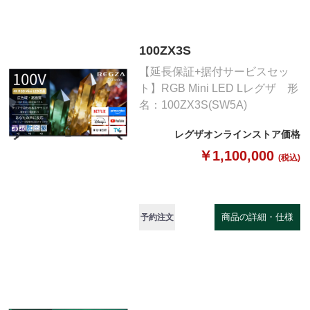
100ZX3S
【延長保証+据付サービスセッ
ト】RGB Mini LED Lレグザ 形
名：100ZX3S(SW5A)
レグザオンラインストア価格
￥1,100,000
(税込)
商品の詳細・仕様
予約注文