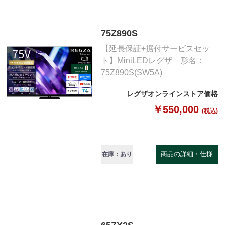
75Z890S
【延長保証+据付サービスセッ
ト】MiniLEDレグザ 形名：
75Z890S(SW5A)
レグザオンラインストア価格
￥550,000
(税込)
商品の詳細・仕様
在庫：あり