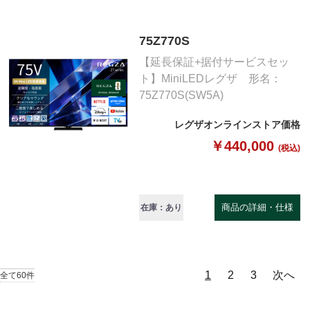
75Z770S
【延長保証+据付サービスセッ
ト】MiniLEDレグザ 形名：
75Z770S(SW5A)
レグザオンラインストア価格
￥440,000
(税込)
商品の詳細・仕様
在庫：あり
1
2
3
次へ
全て60件