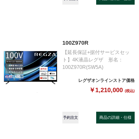
100Z970R
【延長保証+据付サービスセッ
ト】4K液晶レグザ 形名：
100Z970R(SW5A)
レグザオンラインストア価格
￥1,210,000
(税込)
商品の詳細・仕様
予約注文