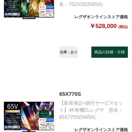
名：75ZX3S(SW5A)
レグザオンラインストア価格
￥528,000
(税込)
商品の詳細・仕様
在庫：あり
65X770S
【延長保証+据付サービスセッ
ト】4K有機ELレグザ 形名：
65X770S(SW5A)
レグザオンラインストア価格