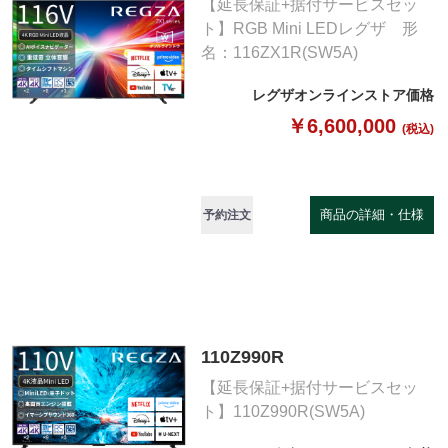
【延長保証+据付サービスセッ
ト】RGB Mini LEDレグザ 形
名：116ZX1R(SW5A)
レグザオンラインストア価格
￥6,600,000
(税込)
商品の詳細・仕様
予約注文
110Z990R
【延長保証+据付サービスセッ
ト】110Z990R(SW5A)