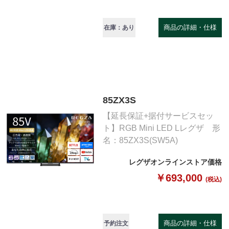
商品の詳細・仕様
在庫：あり
85ZX3S
【延長保証+据付サービスセッ
ト】RGB Mini LED Lレグザ 形
名：85ZX3S(SW5A)
レグザオンラインストア価格
￥693,000
(税込)
商品の詳細・仕様
予約注文