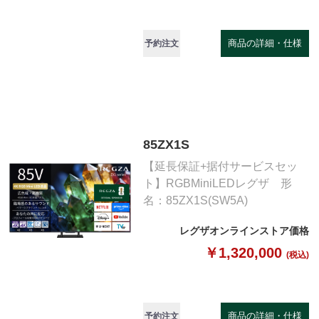
商品の詳細・仕様
予約注文
85ZX1S
【延長保証+据付サービスセッ
ト】RGBMiniLEDレグザ 形
名：85ZX1S(SW5A)
レグザオンラインストア価格
￥1,320,000
(税込)
商品の詳細・仕様
予約注文