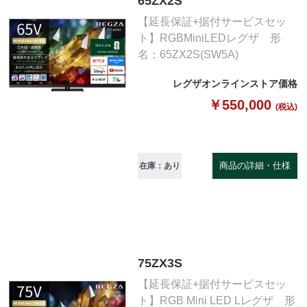
65ZX2S
【延長保証+据付サービスセッ
ト】RGBMiniLEDレグザ 形
名：65ZX2S(SW5A)
レグザオンラインストア価格
￥550,000
(税込)
商品の詳細・仕様
在庫：あり
75ZX3S
【延長保証+据付サービスセッ
ト】RGB Mini LED Lレグザ 形