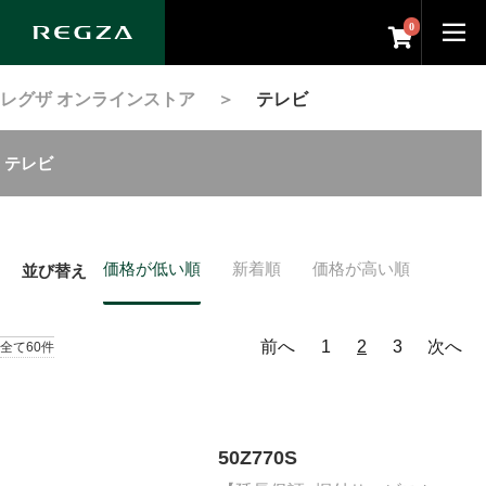
0
レグザ オンラインストア
＞
テレビ
テレビ
価格が低い順
新着順
価格が高い順
並び替え
前へ
1
2
3
次へ
全て60件
50Z770S