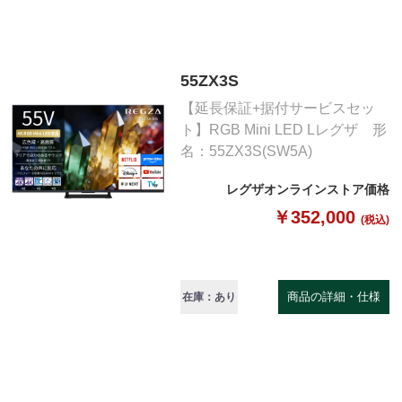
55ZX3S
【延長保証+据付サービスセッ
ト】RGB Mini LED Lレグザ 形
名：55ZX3S(SW5A)
レグザオンラインストア価格
￥352,000
(税込)
商品の詳細・仕様
在庫：あり