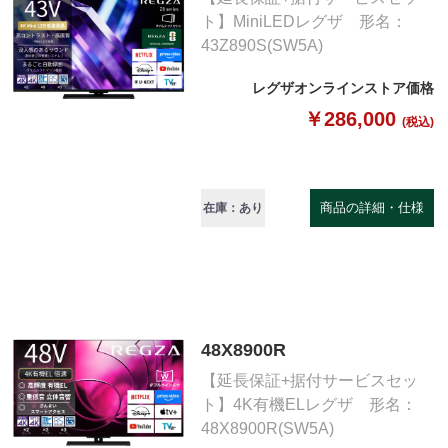
ト】MiniLEDレグザ 形名：
43Z890S(SW5A)
レグザオンラインストア価格
￥286,000
(税込)
商品の詳細・仕様
在庫：あり
48X8900R
【延長保証+据付サービスセッ
ト】4K有機ELレグザ 形名：
48X8900R(SW5A)