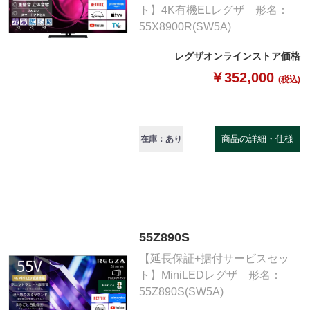
ト】4K有機ELレグザ 形名：
55X8900R(SW5A)
レグザオンラインストア価格
￥352,000
(税込)
商品の詳細・仕様
在庫：あり
55Z890S
【延長保証+据付サービスセッ
ト】MiniLEDレグザ 形名：
55Z890S(SW5A)