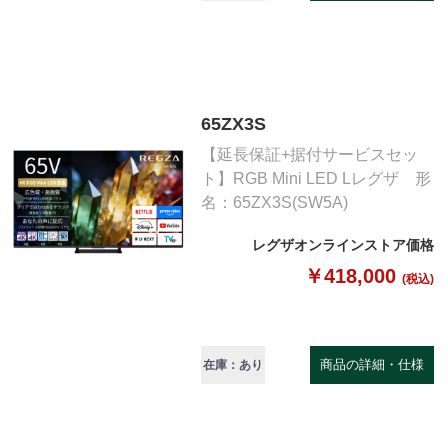
65ZX3S
【延長保証+据付サービスセッ
ト】RGB Mini LED Lレグザ 形
名：65ZX3S(SW5A)
レグザオンラインストア価格
￥418,000
(税込)
商品の詳細・仕様
在庫：あり