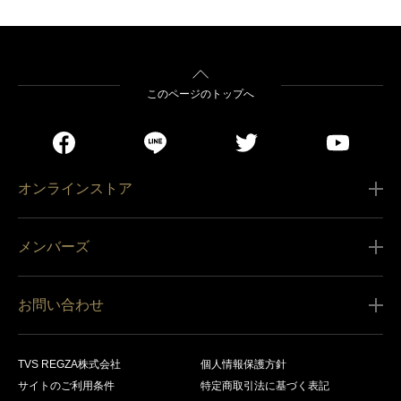
このページのトップへ
オンラインストア
ご利用ガイド
メンバーズ
販売条件
新規会員登録
特定商取引法に基づく表記
お問い合わせ
会員規約
商品の配送（お届け）
レグザ オンラインストアに関するお問い合わせ
サービス内容
営業日カレンダー
TVS REGZA株式会社
個人情報保護方針
レグザ メンバーズに関するお問い合わせ
商品登録
サイトのご利用条件
特定商取引法に基づく表記
お支払いについて