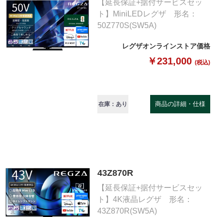
【延長保証+据付サービスセッ
ト】MiniLEDレグザ 形名：
50Z770S(SW5A)
レグザオンラインストア価格
￥231,000
(税込)
商品の詳細・仕様
在庫：あり
43Z870R
【延長保証+据付サービスセッ
ト】4K液晶レグザ 形名：
43Z870R(SW5A)