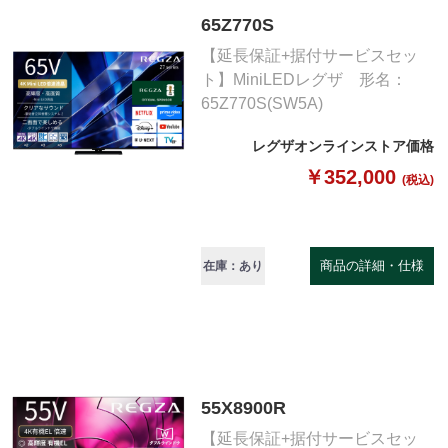
65Z770S
【延長保証+据付サービスセッ
ト】MiniLEDレグザ 形名：
65Z770S(SW5A)
レグザオンラインストア価格
￥352,000
(税込)
商品の詳細・仕様
在庫：あり
55X8900R
【延長保証+据付サービスセッ