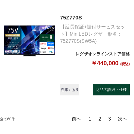
75Z770S
【延長保証+据付サービスセッ
ト】MiniLEDレグザ 形名：
75Z770S(SW5A)
レグザオンラインストア価格
￥440,000
(税込)
商品の詳細・仕様
在庫：あり
前へ
1
2
3
次へ
全て60件