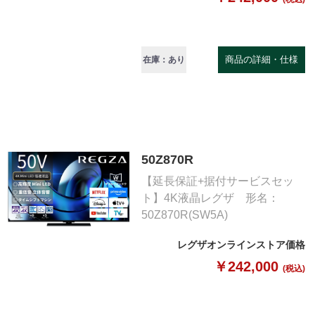
商品の詳細・仕様
在庫：あり
50Z870R
【延長保証+据付サービスセッ
ト】4K液晶レグザ 形名：
50Z870R(SW5A)
レグザオンラインストア価格
￥242,000
(税込)