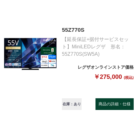
55Z770S
【延長保証+据付サービスセッ
ト】MiniLEDレグザ 形名：
55Z770S(SW5A)
レグザオンラインストア価格
￥275,000
(税込)
商品の詳細・仕様
在庫：あり