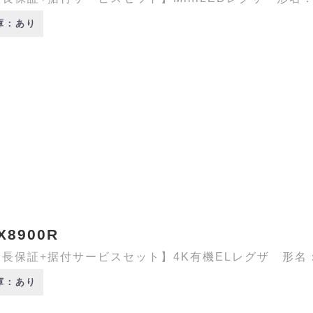
庫：あり
X8900R
長保証+据付サービスセット】4K有機ELレグザ 形名：48
庫：あり