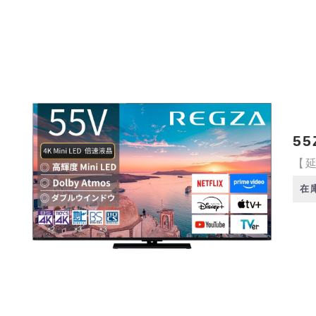
55
【延
在