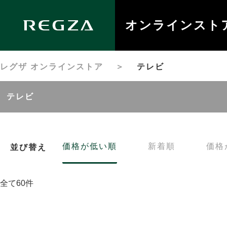
オンラインスト
レグザ オンラインストア
＞
テレビ
テレビ
価格が低い順
新着順
価格
並び替え
全て60件