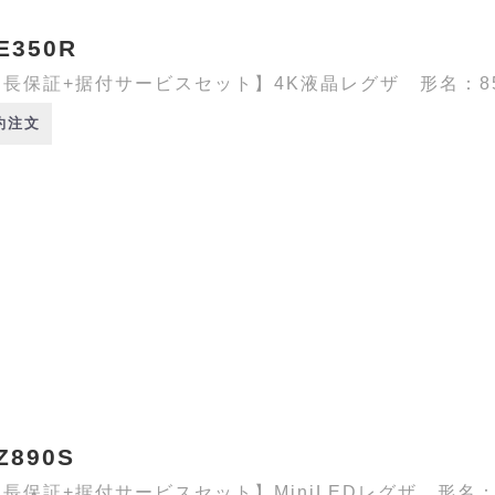
E350R
長保証+据付サービスセット】4K液晶レグザ 形名：85E3
約注文
Z890S
長保証+据付サービスセット】MiniLEDレグザ 形名：43