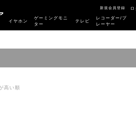
新規会員登録
ロ
ア
ゲーミングモニ
レコーダー/プ
イヤホン
テレビ
ター
レーヤー
RB-A1Sシリーズ
RM-27G5SR
RM-G245R
RM-G278R
RM-G277R
4K有機ELレグザ
4K Mini LED液晶レグザ
4K液晶レグザ
ハイビジョン液晶レグザ
リファービッシュ品
レグザタイムシフ
4Kレグザブルー
レグザブルーレイ
プレーヤー
が高い順