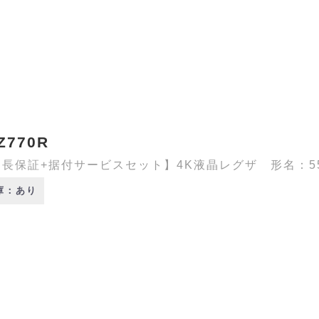
Z770R
長保証+据付サービスセット】4K液晶レグザ 形名：55Z7
庫：あり