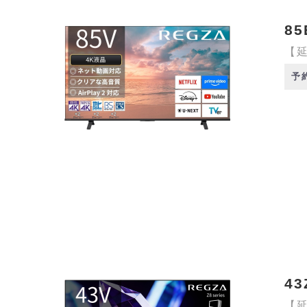
85
【延
予
43
【延