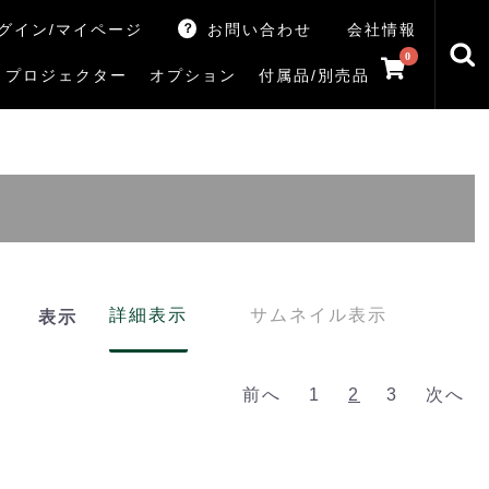
グイン/マイページ
お問い合わせ
会社情報
0
プロジェクター
オプション
付属品/別売品
トマシン
レイ
V5Rシリーズ
V7Rシリーズ
X770Sシリーズ
X9900Rシリーズ
X8900Rシリーズ
ZX3Sシリーズ
ZX2Sシリーズ
ZX1Sシリーズ
ZX1シリーズ
Z890Sシリーズ
Z770Sシリーズ
Z990Rシリーズ
Z970Rシリーズ
Z875R/Z870Rシリーズ
Z770Rシリーズ
M550Sシリーズ
E350Rシリーズ
Z670Rシリーズ
S25Tシリーズ
V35Tシリーズ
S25Sシリーズ
V35Sシリーズ
ハードディスク
サウンドシステム
リサイクル・引き取りサービス
イヤホンのみ
イヤホン充電器
テレビ付属品リモコン
レコーダー付属品リモコン
汎用リモコン
その他
TVS
詳細表示
サムネイル表示
表示
前へ
1
2
3
次へ