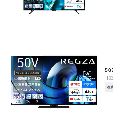
50
【延
在