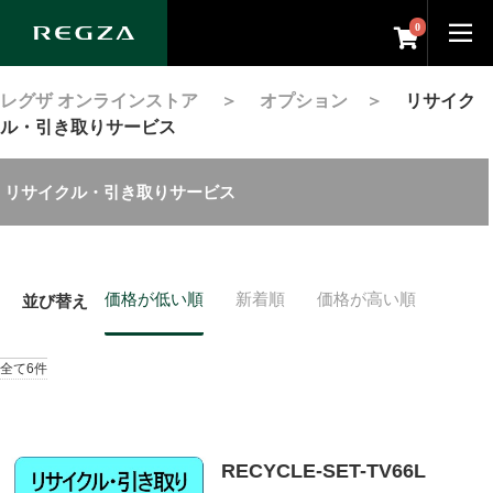
0
レグザ オンラインストア
＞
オプション
＞
リサイク
ル・引き取りサービス
リサイクル・引き取りサービス
価格が低い順
新着順
価格が高い順
並び替え
全て6件
RECYCLE-SET-TV66L