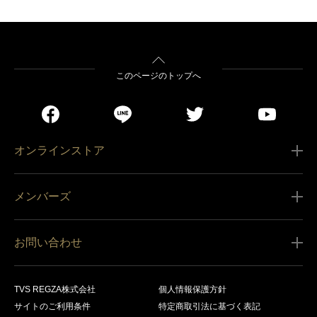
このページのトップへ
オンラインストア
ご利用ガイド
メンバーズ
販売条件
新規会員登録
特定商取引法に基づく表記
お問い合わせ
会員規約
商品の配送（お届け）
レグザ オンラインストアに関するお問い合わせ
サービス内容
営業日カレンダー
TVS REGZA株式会社
個人情報保護方針
レグザ メンバーズに関するお問い合わせ
商品登録
サイトのご利用条件
特定商取引法に基づく表記
お支払いについて