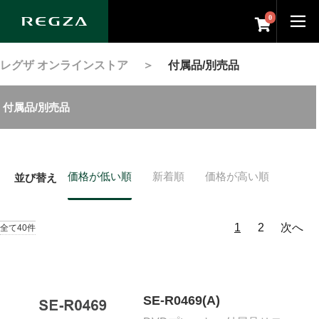
0
レグザ オンラインストア
＞
付属品/別売品
付属品/別売品
価格が低い順
新着順
価格が高い順
並び替え
1
2
次へ
全て40件
SE-R0469(A)