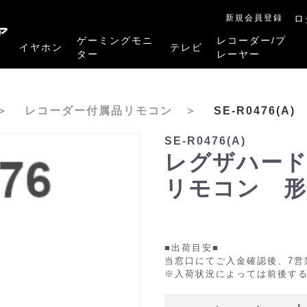
新規会員登録
ロ
ア
ゲーミングモニ
レコーダー/プ
イヤホン
テレビ
ター
レーヤー
RB-A1Sシリーズ
RM-27G5SR
RM-G245R
RM-G278R
RM-G277R
4K有機ELレグザ
4K Mini LED液晶レグザ
4K液晶レグザ
ハイビジョン液晶レグザ
リファービッシュ品
レグザタイムシフ
4Kレグザブルー
レグザブルーレイ
プレーヤー
＞
レコーダー付属品リモコン
＞
SE-R0476(A)
SE-R0476(A)
レグザハード
リモコン 形名：
■出荷目安■
当窓口にてご入金確認後、7営
※入荷状況によっては前後す