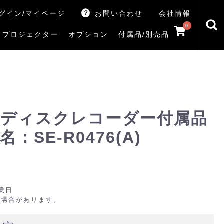
グイン/マイページ
お問い合わせ
会社情報
0
プロジェクター
オプション
付属品/別売品
トマシン
レイ
V5Rシリーズ
V7Rシリーズ
X770Sシリーズ
X9900Rシリーズ
X8900Rシリーズ
ZX3Sシリーズ
ZX2Sシリーズ
ZX1Sシリーズ
ZX1シリーズ
Z890Sシリーズ
Z770Sシリーズ
Z990Rシリーズ
Z970Rシリーズ
Z875R/Z870Rシリーズ
Z770Rシリーズ
M550Sシリーズ
E350Rシリーズ
Z670Rシリーズ
S25Tシリーズ
V35Tシリーズ
S25Sシリーズ
V35Sシリーズ
ハードディスク
サウンドシステム
リサイクル・引き取りサービス
イヤホンのみ
イヤホン充電器
テレビ付属品リモコン
レコーダー付属品リモコン
汎用リモコン
その他
TVS
ディスクレコーダー付属品
SE-R0476(A)
業日
る場合があります。