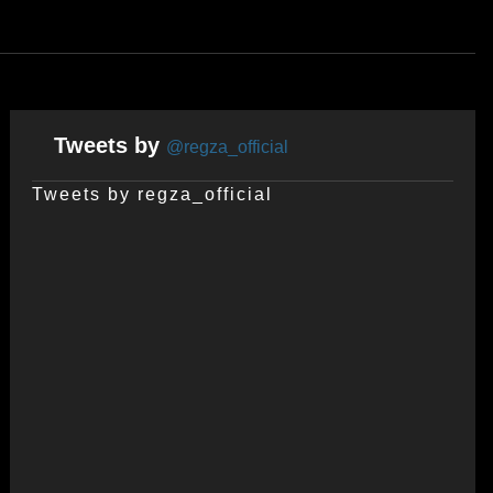
Tweets by
@regza_official
Tweets by regza_official