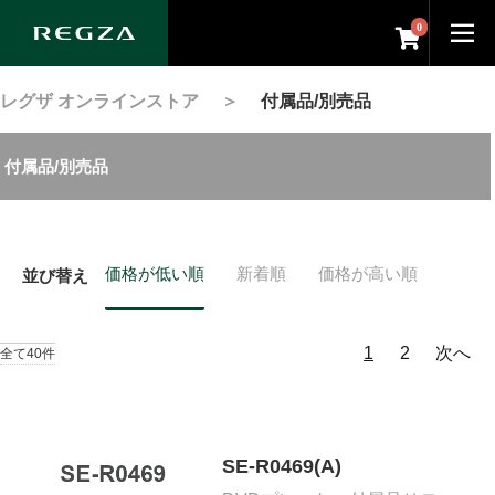
0
レグザ オンラインストア
＞
付属品/別売品
付属品/別売品
価格が低い順
新着順
価格が高い順
並び替え
1
2
次へ
全て40件
SE-R0469(A)