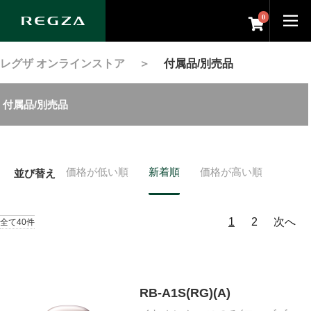
0
レグザ オンラインストア
＞
付属品/別売品
付属品/別売品
価格が低い順
新着順
価格が高い順
並び替え
1
2
次へ
全て40件
RB-A1S(RG)(A)