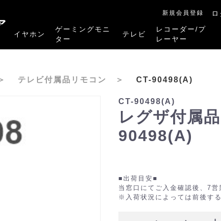
新規会員登録
ロ
ア
ゲーミングモニ
レコーダー/プ
イヤホン
テレビ
ター
レーヤー
RB-A1Sシリーズ
RM-27G5SR
RM-G245R
RM-G278R
RM-G277R
4K有機ELレグザ
4K Mini LED液晶レグザ
4K液晶レグザ
ハイビジョン液晶レグザ
リファービッシュ品
レグザタイムシフ
4Kレグザブルー
レグザブルーレイ
プレーヤー
＞
テレビ付属品リモコン
＞
CT-90498(A)
CT-90498(A)
レグザ付属品
90498(A)
■出荷目安■
当窓口にてご入金確認後、7営
※入荷状況によっては前後す