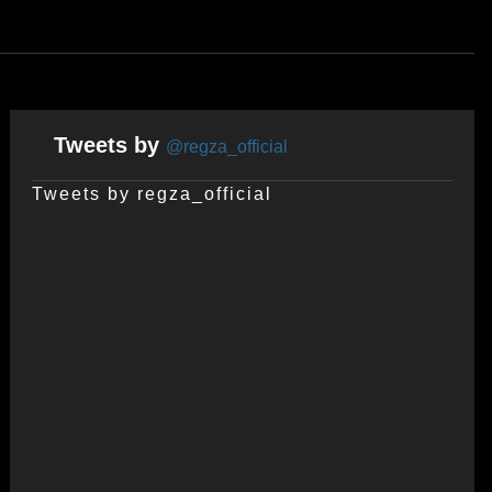
Tweets by
@regza_official
Tweets by regza_official