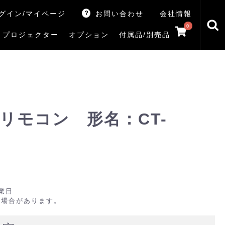
グイン/マイページ
お問い合わせ
会社情報
0
プロジェクター
オプション
付属品/別売品
トマシン
レイ
V5Rシリーズ
V7Rシリーズ
X770Sシリーズ
X9900Rシリーズ
X8900Rシリーズ
ZX3Sシリーズ
ZX2Sシリーズ
ZX1Sシリーズ
ZX1シリーズ
Z890Sシリーズ
Z770Sシリーズ
Z990Rシリーズ
Z970Rシリーズ
Z875R/Z870Rシリーズ
Z770Rシリーズ
M550Sシリーズ
E350Rシリーズ
Z670Rシリーズ
S25Tシリーズ
V35Tシリーズ
S25Sシリーズ
V35Sシリーズ
ハードディスク
サウンドシステム
リサイクル・引き取りサービス
イヤホンのみ
イヤホン充電器
テレビ付属品リモコン
レコーダー付属品リモコン
汎用リモコン
その他
TVS
リモコン 形名：CT-
業日
る場合があります。