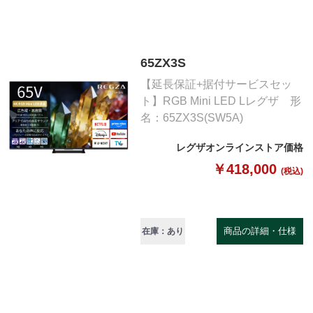
65ZX3S
【延長保証+据付サービスセッ
ト】RGB Mini LED Lレグザ 形
名：65ZX3S(SW5A)
レグザオンラインストア価格
￥418,000
(税込)
商品の詳細・仕様
在庫：あり