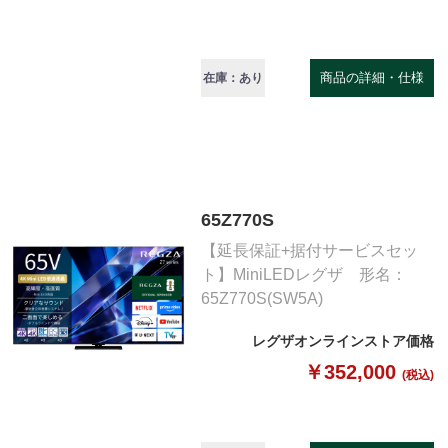
商品の詳細・仕様
在庫：あり
65Z770S
【延長保証+据付サービスセッ
ト】MiniLEDレグザ 形名：
65Z770S(SW5A)
レグザオンラインストア価格
￥352,000
(税込)