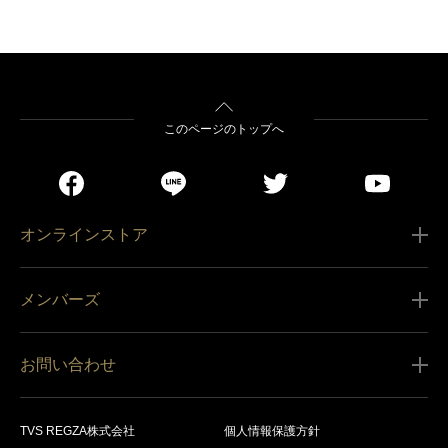
このページのトップへ
オンラインストア
ご利用ガイド
メンバーズ
販売条件
新規会員登録
特定商取引法に基づく表記
お問い合わせ
会員規約
商品の配送（お届け）
レグザ オンラインストアに関するお問い合わせ
サービス内容
営業日カレンダー
TVS REGZA株式会社
個人情報保護方針
レグザ メンバーズに関するお問い合わせ