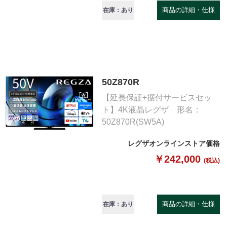
商品の詳細・仕様
在庫：あり
50Z870R
【延長保証+据付サービスセッ
ト】4K液晶レグザ 形名：
50Z870R(SW5A)
レグザオンラインストア価格
￥242,000
(税込)
商品の詳細・仕様
在庫：あり