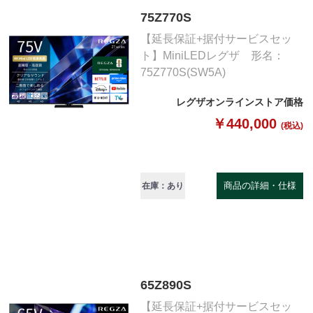
75Z770S
【延長保証+据付サービスセッ
ト】MiniLEDレグザ 形名：
75Z770S(SW5A)
レグザオンラインストア価格
￥440,000
(税込)
商品の詳細・仕様
在庫：あり
65Z890S
【延長保証+据付サービスセッ