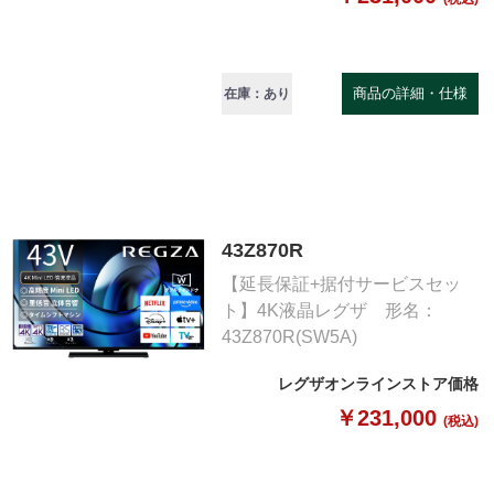
商品の詳細・仕様
在庫：あり
43Z870R
【延長保証+据付サービスセッ
ト】4K液晶レグザ 形名：
43Z870R(SW5A)
レグザオンラインストア価格
￥231,000
(税込)