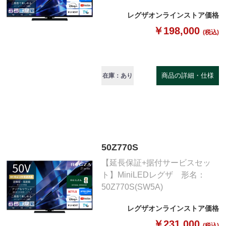
レグザオンラインストア価格
￥198,000
(税込)
商品の詳細・仕様
在庫：あり
50Z770S
【延長保証+据付サービスセッ
ト】MiniLEDレグザ 形名：
50Z770S(SW5A)
レグザオンラインストア価格
￥231,000
(税込)