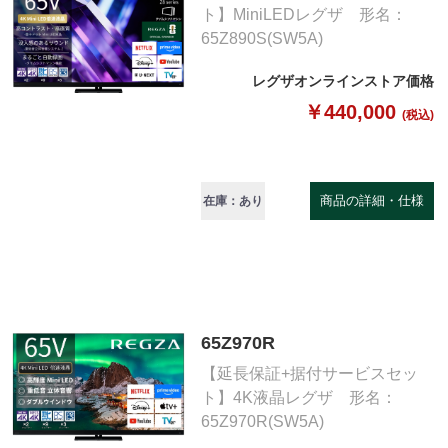
ト】MiniLEDレグザ 形名：
65Z890S(SW5A)
レグザオンラインストア価格
￥440,000
(税込)
商品の詳細・仕様
在庫：あり
65Z970R
【延長保証+据付サービスセッ
ト】4K液晶レグザ 形名：
65Z970R(SW5A)