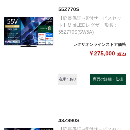
55Z770S
【延長保証+据付サービスセッ
ト】MiniLEDレグザ 形名：
55Z770S(SW5A)
レグザオンラインストア価格
￥275,000
(税込)
商品の詳細・仕様
在庫：あり
43Z890S
【延長保証+据付サービスセッ