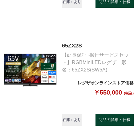
商品の詳細・仕様
在庫：あり
65ZX2S
【延長保証+据付サービスセッ
ト】RGBMiniLEDレグザ 形
名：65ZX2S(SW5A)
レグザオンラインストア価格
￥550,000
(税込)
商品の詳細・仕様
在庫：あり