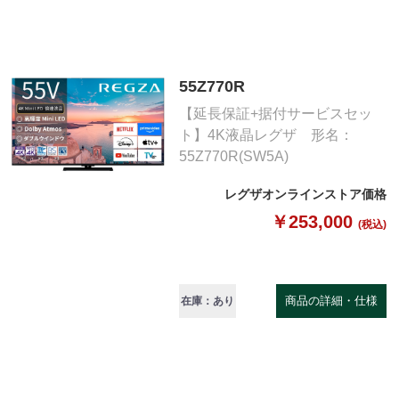
55Z770R
【延長保証+据付サービスセッ
ト】4K液晶レグザ 形名：
55Z770R(SW5A)
レグザオンラインストア価格
￥253,000
(税込)
商品の詳細・仕様
在庫：あり