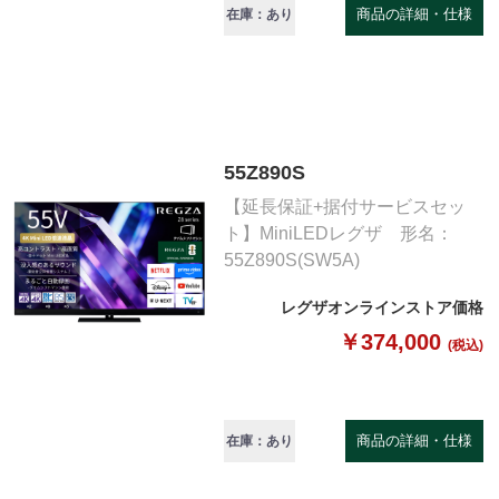
商品の詳細・仕様
在庫：あり
55Z890S
【延長保証+据付サービスセッ
ト】MiniLEDレグザ 形名：
55Z890S(SW5A)
レグザオンラインストア価格
￥374,000
(税込)
商品の詳細・仕様
在庫：あり