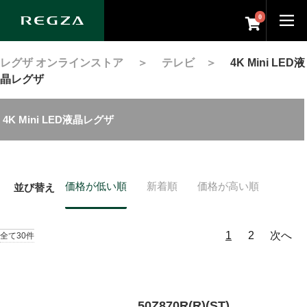
0
レグザ オンラインストア
＞
テレビ
＞
4K Mini LED液
晶レグザ
4K Mini LED液晶レグザ
価格が低い順
新着順
価格が高い順
並び替え
1
2
次へ
全て30件
50Z870R(R)(ST)