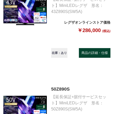
ト】MiniLEDレグザ 形名：
43Z890S(SW5A)
レグザオンラインストア価格
￥286,000
(税込)
商品の詳細・仕様
在庫：あり
50Z890S
【延長保証+据付サービスセッ
ト】MiniLEDレグザ 形名：
50Z890S(SW5A)