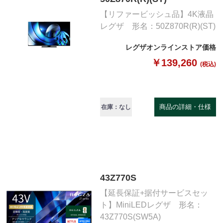
【リファービッシュ品】4K液晶
レグザ 形名：50Z870R(R)(ST)
レグザオンラインストア価格
￥139,260
(税込)
商品の詳細・仕様
在庫：なし
43Z770S
【延長保証+据付サービスセッ
ト】MiniLEDレグザ 形名：
43Z770S(SW5A)