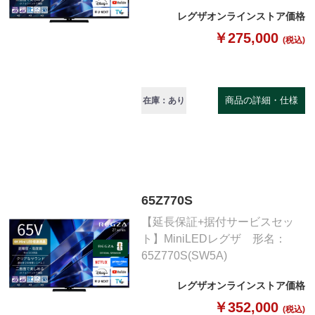
レグザオンラインストア価格
￥275,000
(税込)
商品の詳細・仕様
在庫：あり
65Z770S
【延長保証+据付サービスセッ
ト】MiniLEDレグザ 形名：
65Z770S(SW5A)
レグザオンラインストア価格
￥352,000
(税込)