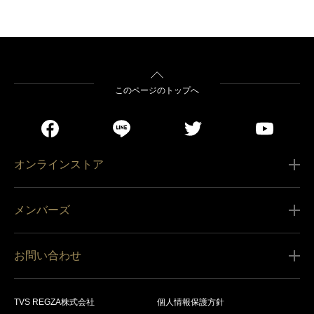
このページのトップへ
オンラインストア
ご利用ガイド
メンバーズ
販売条件
新規会員登録
特定商取引法に基づく表記
お問い合わせ
会員規約
商品の配送（お届け）
レグザ オンラインストアに関するお問い合わせ
サービス内容
営業日カレンダー
TVS REGZA株式会社
個人情報保護方針
レグザ メンバーズに関するお問い合わせ