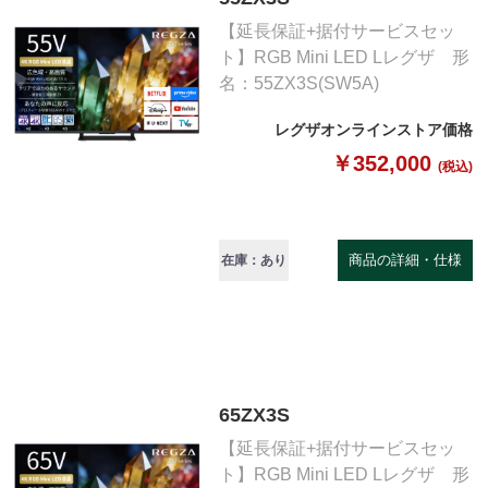
【延長保証+据付サービスセッ
ト】RGB Mini LED Lレグザ 形
名：55ZX3S(SW5A)
レグザオンラインストア価格
￥352,000
(税込)
商品の詳細・仕様
在庫：あり
65ZX3S
【延長保証+据付サービスセッ
ト】RGB Mini LED Lレグザ 形