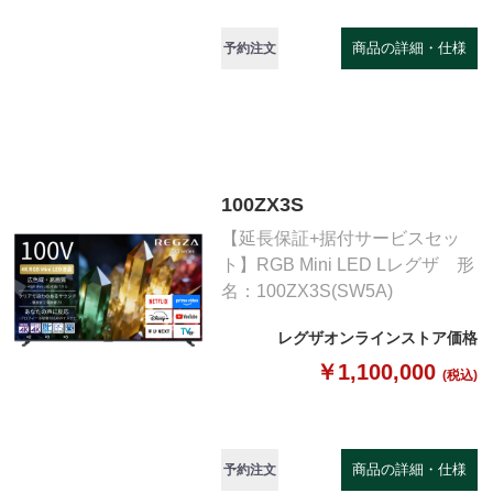
商品の詳細・仕様
予約注文
100ZX3S
【延長保証+据付サービスセッ
ト】RGB Mini LED Lレグザ 形
名：100ZX3S(SW5A)
レグザオンラインストア価格
￥1,100,000
(税込)
商品の詳細・仕様
予約注文