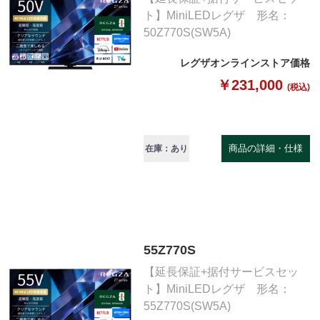
ト】MiniLEDレグザ 形名：
50Z770S(SW5A)
レグザオンラインストア価格
￥231,000
(税込)
商品の詳細・仕様
在庫：あり
55Z770S
【延長保証+据付サービスセッ
ト】MiniLEDレグザ 形名：
55Z770S(SW5A)