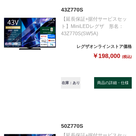
43Z770S
【延長保証+据付サービスセッ
ト】MiniLEDレグザ 形名：
43Z770S(SW5A)
レグザオンラインストア価格
￥198,000
(税込)
商品の詳細・仕様
在庫：あり
50Z770S
【延長保証+据付サービスセッ