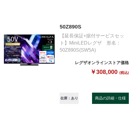
50Z890S
【延長保証+据付サービスセッ
ト】MiniLEDレグザ 形名：
50Z890S(SW5A)
レグザオンラインストア価格
￥308,000
(税込)
商品の詳細・仕様
在庫：あり