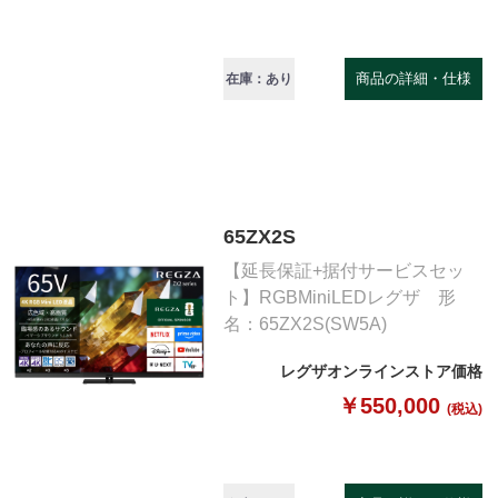
商品の詳細・仕様
在庫：あり
65ZX2S
【延長保証+据付サービスセッ
ト】RGBMiniLEDレグザ 形
名：65ZX2S(SW5A)
レグザオンラインストア価格
￥550,000
(税込)