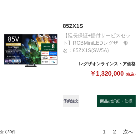
85ZX1S
【延長保証+据付サービスセッ
ト】RGBMiniLEDレグザ 形
名：85ZX1S(SW5A)
レグザオンラインストア価格
￥1,320,000
(税込)
商品の詳細・仕様
予約注文
1
2
次へ
全て30件