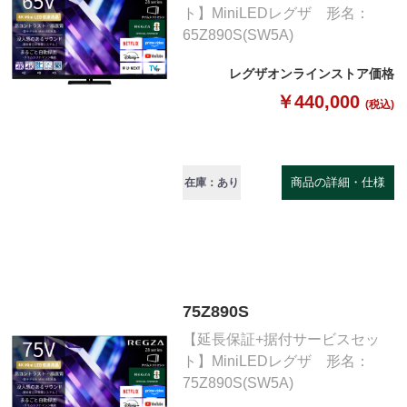
ト】MiniLEDレグザ 形名：
65Z890S(SW5A)
レグザオンラインストア価格
￥440,000
(税込)
商品の詳細・仕様
在庫：あり
75Z890S
【延長保証+据付サービスセッ
ト】MiniLEDレグザ 形名：
75Z890S(SW5A)