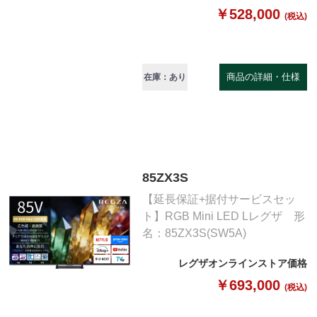
￥528,000
(税込)
商品の詳細・仕様
在庫：あり
85ZX3S
【延長保証+据付サービスセッ
ト】RGB Mini LED Lレグザ 形
名：85ZX3S(SW5A)
レグザオンラインストア価格
￥693,000
(税込)