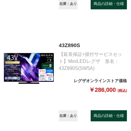
商品の詳細・仕様
在庫：あり
43Z890S
【延長保証+据付サービスセッ
ト】MiniLEDレグザ 形名：
43Z890S(SW5A)
レグザオンラインストア価格
￥286,000
(税込)
商品の詳細・仕様
在庫：あり