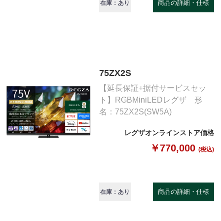
商品の詳細・仕様
在庫：あり
75ZX2S
【延長保証+据付サービスセッ
ト】RGBMiniLEDレグザ 形
名：75ZX2S(SW5A)
レグザオンラインストア価格
￥770,000
(税込)
商品の詳細・仕様
在庫：あり