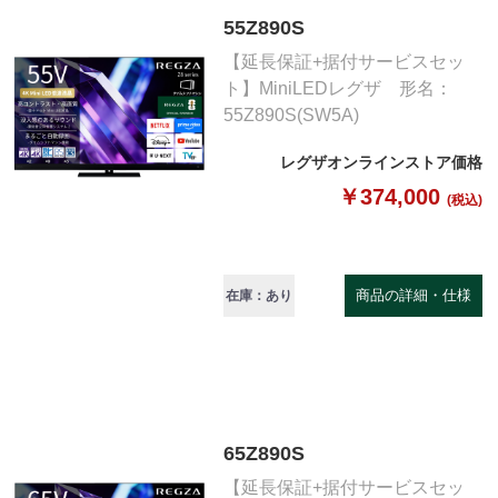
55Z890S
【延長保証+据付サービスセッ
ト】MiniLEDレグザ 形名：
55Z890S(SW5A)
レグザオンラインストア価格
￥374,000
(税込)
商品の詳細・仕様
在庫：あり
65Z890S
【延長保証+据付サービスセッ