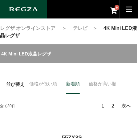
0
レグザ オンラインストア
＞
テレビ
＞
4K Mini LED液
晶レグザ
4K Mini LED液晶レグザ
価格が低い順
新着順
価格が高い順
並び替え
1
2
次へ
全て30件
55ZX3S