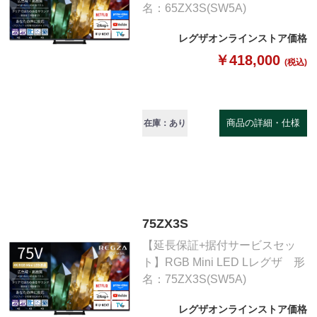
名：65ZX3S(SW5A)
レグザオンラインストア価格
￥418,000
(税込)
商品の詳細・仕様
在庫：あり
75ZX3S
【延長保証+据付サービスセッ
ト】RGB Mini LED Lレグザ 形
名：75ZX3S(SW5A)
レグザオンラインストア価格