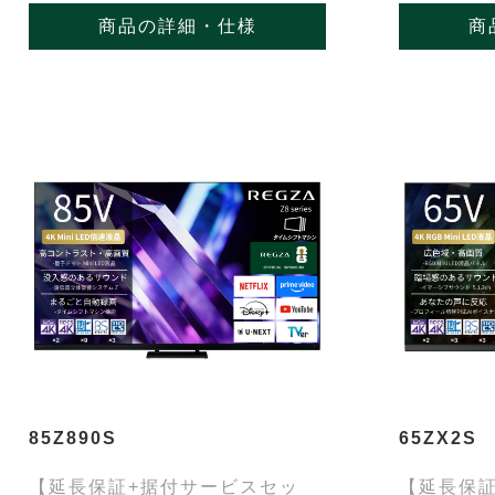
商品の詳細・仕様
商
85Z890S
65ZX2S
【延長保証+据付サービスセッ
【延長保