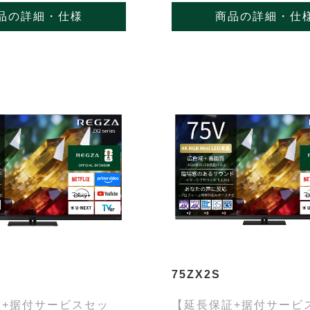
品の詳細・仕様
商品の詳細・仕
75ZX2S
証+据付サービスセッ
【延長保証+据付サービ