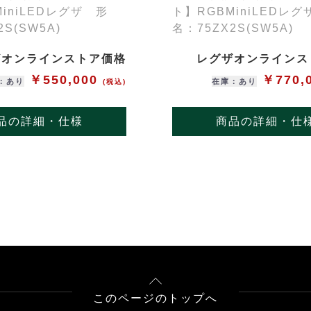
iniLEDレグザ 形
ト】RGBMiniLEDレ
2S(SW5A)
名：75ZX2S(SW5A)
ザオンラインストア価格
レグザオンラインス
￥550,000
￥770,
：あり
在庫：あり
(税込)
品の詳細・仕様
商品の詳細・仕
このページのトップへ