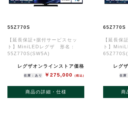
55Z770S
65Z770S
【延長保証+据付サービスセッ
【延長保
ト】MiniLEDレグザ 形名：
ト】Min
55Z770S(SW5A)
65Z770S
レグザオンラインストア価格
レグ
￥275,000
在庫：あり
在庫
(税込)
商品の詳細・仕様
商