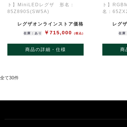
ト】MiniLEDレグザ 形名：
ト】RGBM
85Z890S(SW5A)
名：65ZX
レグザオンラインストア価格
レグ
￥715,000
在庫：あり
在庫
(税込)
商品の詳細・仕様
商
全て30件