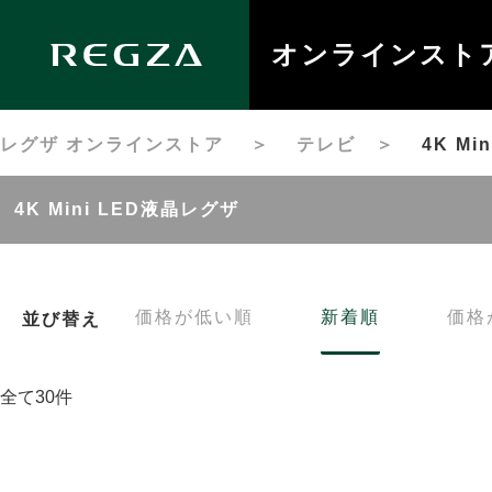
オンラインスト
レグザ オンラインストア
＞
テレビ
＞
4K M
4K Mini LED液晶レグザ
価格が低い順
新着順
価格
並び替え
全て30件