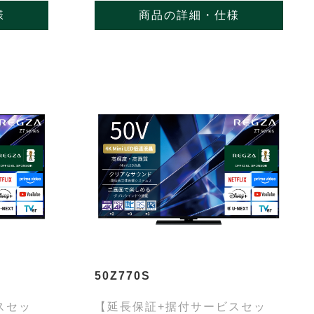
様
商品の詳細・仕様
50Z770S
スセッ
【延長保証+据付サービスセッ