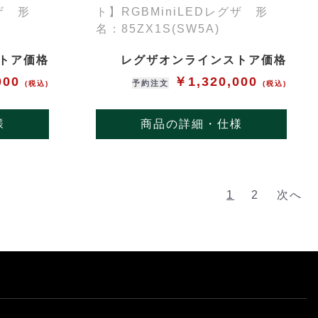
グザ 形
ト】RGBMiniLEDレグザ 形
名：85ZX1S(SW5A)
トア価格
レグザオンラインストア価格
000
￥1,320,000
予約注文
(税込)
(税込)
様
商品の詳細・仕様
1
2
次へ