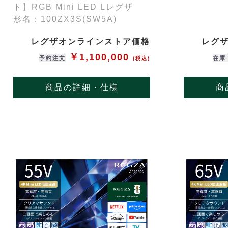
ト】RGB Mini LED Lレグザ
形名：100ZX3S(SW5A)
レグザオンラインストア価格
レグ
￥1,100,000
予約注文
在庫
(税込)
商品の詳細・仕様
商