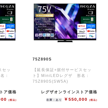
75Z890S
スセッ
【延長保証+据付サービスセッ
形名：
ト】MiniLEDレグザ 形名：
75Z890S(SW5A)
トア価格
レグザオンラインストア価格
000
￥550,000
在庫：あり
(税込)
(税込)