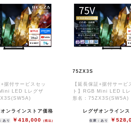
75ZX3S
証+据付サービスセッ
【延長保証+据付サービ
Mini LED Lレグザ
ト】RGB Mini LED
X3S(SW5A)
形名：75ZX3S(SW5A)
ザオンラインストア価格
レグザオンラインス
￥418,000
￥528,
：あり
在庫：あり
(税込)