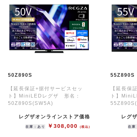
50Z890S
55Z890S
【延長保証+据付サービスセッ
【延長保
ト】MiniLEDレグザ 形名：
ト】Min
50Z890S(SW5A)
55Z890S
レグザオンラインストア価格
レグ
￥308,000
在庫：あり
在庫
(税込)