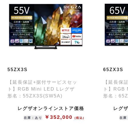
55ZX3S
65ZX3S
【延長保証+据付サービスセッ
【延長保
ト】RGB Mini LED Lレグザ
ト】RGB 
形名：55ZX3S(SW5A)
形名：65Z
レグザオンラインストア価格
レグ
￥352,000
在庫：あり
在庫
(税込)