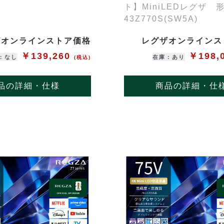
ト】MiniLEDレグザ 
43Z770S(SW5A)
ザオンラインストア価格
レグザオンラインス
￥139,260
￥198,
：なし
在庫：あり
(税込)
品の詳細・仕様
商品の詳細・仕