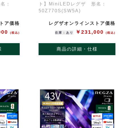
形名：
ト】MiniLEDレグザ 形名：
50Z770S(SW5A)
トア価格
レグザオンラインストア価格
000
￥231,000
在庫：あり
(税込)
(税込)
様
商品の詳細・仕様