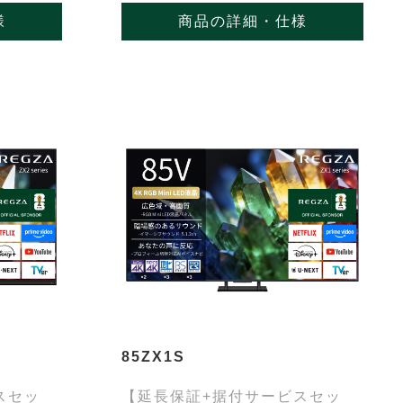
様
商品の詳細・仕様
85ZX1S
スセッ
【延長保証+据付サービスセッ