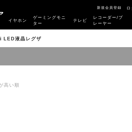
新規会員登録
ロ
ア
ゲーミングモニ
レコーダー/プ
イヤホン
テレビ
ター
レーヤー
RB-A1Sシリーズ
RM-27G5SR
RM-G245R
RM-G278R
RM-G277R
4K有機ELレグザ
4K Mini LED液晶レグザ
4K液晶レグザ
ハイビジョン液晶レグザ
リファービッシュ品
レグザタイムシフ
4Kレグザブルー
レグザブルーレイ
プレーヤー
ini LED液晶レグザ
が高い順