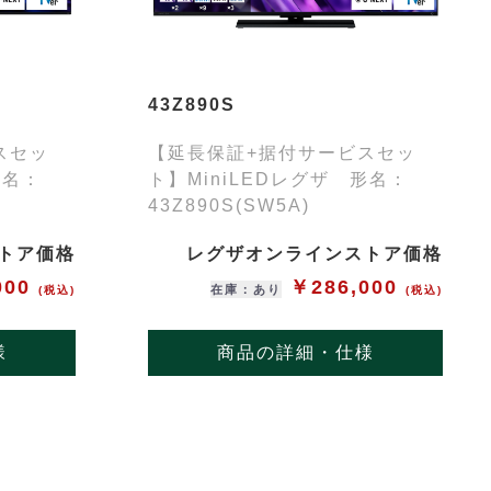
43Z890S
スセッ
【延長保証+据付サービスセッ
形名：
ト】MiniLEDレグザ 形名：
43Z890S(SW5A)
トア価格
レグザオンラインストア価格
000
￥286,000
在庫：あり
(税込)
(税込)
様
商品の詳細・仕様