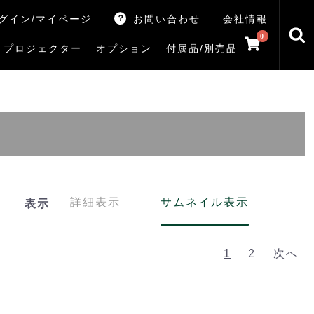
グイン/マイページ
お問い合わせ
会社情報
0
プロジェクター
オプション
付属品/別売品
トマシン
レイ
V5Rシリーズ
V7Rシリーズ
X770Sシリーズ
X9900Rシリーズ
X8900Rシリーズ
ZX3Sシリーズ
ZX2Sシリーズ
ZX1Sシリーズ
ZX1シリーズ
Z890Sシリーズ
Z770Sシリーズ
Z990Rシリーズ
Z970Rシリーズ
Z875R/Z870Rシリーズ
Z770Rシリーズ
M550Sシリーズ
E350Rシリーズ
Z670Rシリーズ
S25Tシリーズ
V35Tシリーズ
S25Sシリーズ
V35Sシリーズ
ハードディスク
サウンドシステム
リサイクル・引き取りサービス
イヤホンのみ
イヤホン充電器
テレビ付属品リモコン
レコーダー付属品リモコン
汎用リモコン
その他
TVS
詳細表示
サムネイル表示
表示
1
2
次へ