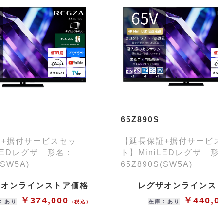
65Z890S
証+据付サービスセッ
【延長保証+据付サービ
iLEDレグザ 形名：
ト】MiniLEDレグザ 
(SW5A)
65Z890S(SW5A)
ザオンラインストア価格
レグザオンラインス
￥374,000
￥440,
：あり
在庫：あり
(税込)