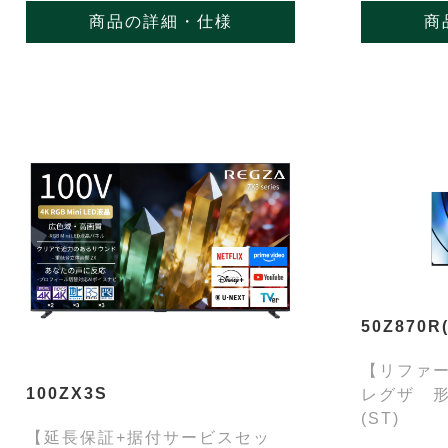
商品の詳細・仕様
商
50Z870R(
【リファー
100ZX3S
レグザ 形名
(ST)
【延長保証+据付サービスセッ