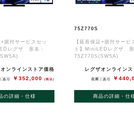
75Z770S
証+据付サービスセッ
【延長保証+据付サービ
iLEDレグザ 形名：
ト】MiniLEDレグザ 
(SW5A)
75Z770S(SW5A)
ザオンラインストア価格
レグザオンラインス
￥352,000
￥440,
：あり
在庫：あり
(税込)
品の詳細・仕様
商品の詳細・仕