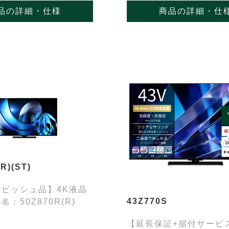
品の詳細・仕様
商品の詳細・仕
R)(ST)
ビッシュ品】4K液晶
43Z770S
：50Z870R(R)
【延長保証+据付サービ