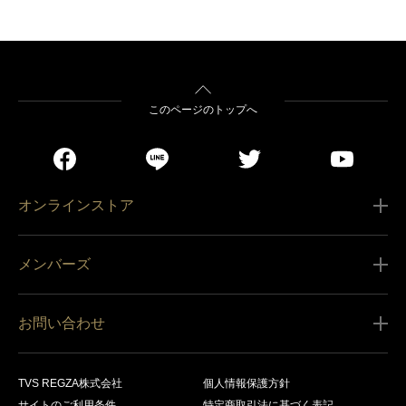
このページのトップへ
オンラインストア
ご利用ガイド
メンバーズ
販売条件
新規会員登録
特定商取引法に基づく表記
お問い合わせ
会員規約
商品の配送（お届け）
レグザ オンラインストアに関するお問い合わせ
サービス内容
営業日カレンダー
TVS REGZA株式会社
個人情報保護方針
レグザ メンバーズに関するお問い合わせ
サイトのご利用条件
特定商取引法に基づく表記