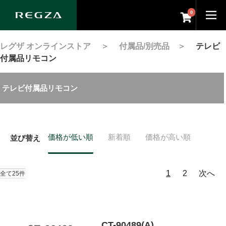
0
レグザ オンラインストア
＞
付属品/別売品
＞
テレビ
付属品リモコン
テレビ付属品リモコン
価格が低い順
新着順
価格が高い順
並び替え
1
2
次へ
全て25件
CT-90489(A)