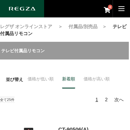
0
レグザ オンラインストア
＞
付属品/別売品
＞
テレビ
付属品リモコン
テレビ付属品リモコン
価格が低い順
新着順
価格が高い順
並び替え
1
2
次へ
全て25件
CT-90506(A)