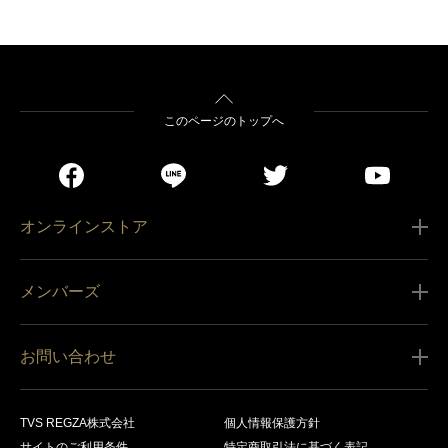
このページのトップへ
オンラインストア
ご利用ガイド
メンバーズ
販売条件
新規会員登録
特定商取引法に基づく表記
お問い合わせ
会員規約
商品の配送（お届け）
レグザ オンラインストアに関するお問い合わせ
サービス内容
営業日カレンダー
TVS REGZA株式会社
個人情報保護方針
レグザ メンバーズに関するお問い合わせ
サイトのご利用条件
特定商取引法に基づく表記