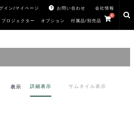
グイン/マイページ
お問い合わせ
会社情報
0
プロジェクター
オプション
付属品/別売品
トマシン
レイ
V5Rシリーズ
V7Rシリーズ
X770Sシリーズ
X9900Rシリーズ
X8900Rシリーズ
ZX3Sシリーズ
ZX2Sシリーズ
ZX1Sシリーズ
ZX1シリーズ
Z890Sシリーズ
Z770Sシリーズ
Z990Rシリーズ
Z970Rシリーズ
Z875R/Z870Rシリーズ
Z770Rシリーズ
M550Sシリーズ
E350Rシリーズ
Z670Rシリーズ
S25Tシリーズ
V35Tシリーズ
S25Sシリーズ
V35Sシリーズ
ハードディスク
サウンドシステム
リサイクル・引き取りサービス
イヤホンのみ
イヤホン充電器
テレビ付属品リモコン
レコーダー付属品リモコン
汎用リモコン
その他
TVS
詳細表示
サムネイル表示
表示