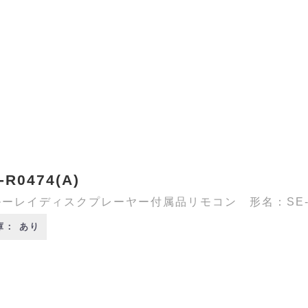
-R0474(A)
ーレイディスクプレーヤー付属品リモコン 形名：SE-R0
庫： あり