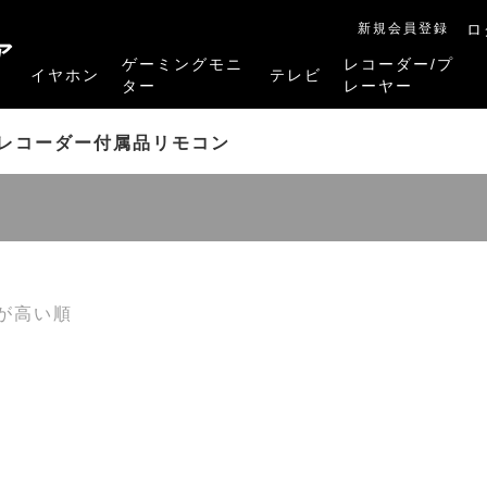
新規会員登録
ロ
ア
ゲーミングモニ
レコーダー/プ
イヤホン
テレビ
ター
レーヤー
RB-A1Sシリーズ
RM-27G5SR
RM-G245R
RM-G278R
RM-G277R
4K有機ELレグザ
4K Mini LED液晶レグザ
4K液晶レグザ
ハイビジョン液晶レグザ
リファービッシュ品
レグザタイムシフ
4Kレグザブルー
レグザブルーレイ
プレーヤー
レコーダー付属品リモコン
が高い順