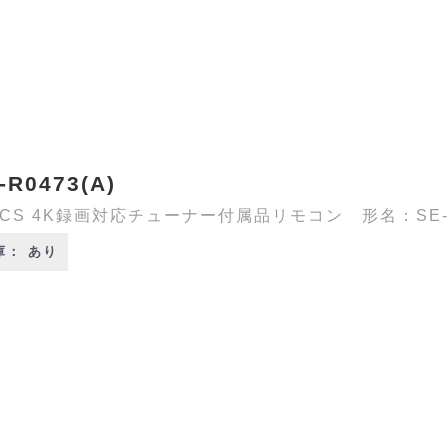
-R0473(A)
/CS 4K録画対応チューナー付属品リモコン 形名：SE-R0
庫： あり