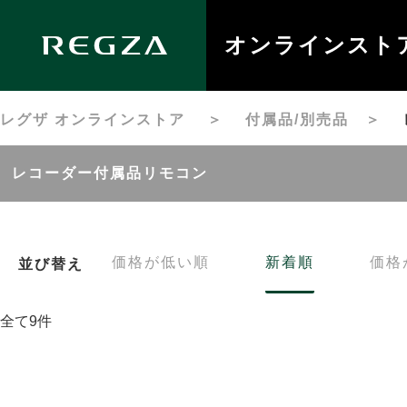
オンラインスト
レグザ オンラインストア
＞
付属品/別売品
＞
レコーダー付属品リモコン
価格が低い順
新着順
価格
並び替え
全て9件