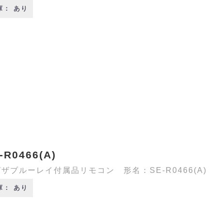
庫： あり
-R0466(A)
ザブルーレイ付属品リモコン 形名：SE-R0466(A)
庫： あり