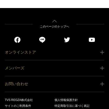
このページのトップへ
オンラインストア
ご利用ガイド
メンバーズ
販売条件
新規会員登録
特定商取引法に基づく表記
お問い合わせ
会員規約
商品の配送（お届け）
レグザ オンラインストアに関するお問い合わせ
サービス内容
営業日カレンダー
TVS REGZA株式会社
個人情報保護方針
レグザ メンバーズに関するお問い合わせ
商品登録
サイトのご利用条件
特定商取引法に基づく表記