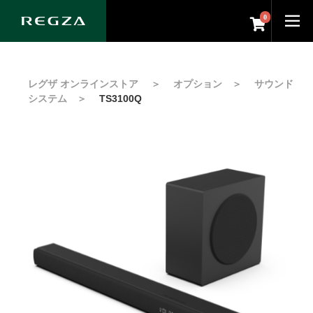
0
レグザ オンラインストア
＞
オプション
＞
サウンド
システム
＞
TS3100Q